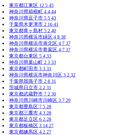
東京都江東区
12
5
45
神奈川県箱根町
4
4
44
神奈川県逗子市
5
5
43
千葉県木更津市
2
16
41
東京都青ヶ島村
5
2
40
神奈川県横浜市緑区
4
8
38
神奈川県横浜市港北区
4
7
37
神奈川県横浜市青葉区
4
7
37
東京都台東区
5
4
33
神奈川県葉山町
2
3
33
東京都町田市
3
3
33
神奈川県横浜市神奈川区
3
2
32
千葉県我孫子市
2
8
31
茨城県日立市
2
2
31
東京都武蔵野市
7
2
30
神奈川県川崎市川崎区
3
7
29
東京都豊島区
7
5
28
東京都三鷹市
4
3
28
東京都足立区
6
2
28
東京都板橋区
3
14
27
東京都練馬区
4
2
27