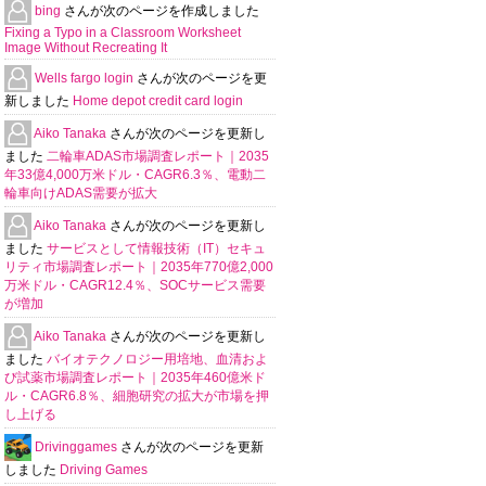
bing
さんが次のページを作成しました
Fixing a Typo in a Classroom Worksheet
Image Without Recreating It
Wells fargo login
さんが次のページを更
新しました
Home depot credit card login
Aiko Tanaka
さんが次のページを更新し
ました
二輪車ADAS市場調査レポート｜2035
年33億4,000万米ドル・CAGR6.3％、電動二
輪車向けADAS需要が拡大
Aiko Tanaka
さんが次のページを更新し
ました
サービスとして情報技術（IT）セキュ
リティ市場調査レポート｜2035年770億2,000
万米ドル・CAGR12.4％、SOCサービス需要
が増加
Aiko Tanaka
さんが次のページを更新し
ました
バイオテクノロジー用培地、血清およ
び試薬市場調査レポート｜2035年460億米ド
ル・CAGR6.8％、細胞研究の拡大が市場を押
し上げる
Drivinggames
さんが次のページを更新
しました
Driving Games