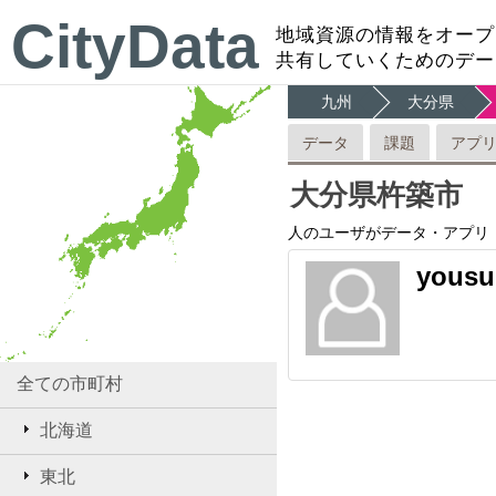
CityData
地域資源の情報をオープ
共有していくためのデー
九州
大分県
データ
課題
アプ
大分県杵築市
人のユーザがデータ・アプリ
yousu
全ての市町村
北海道
東北