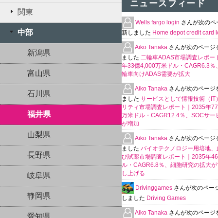
ニュースフィード
関東
Wells fargo login
さんが次のペ
中部
新しました
Home depot credit card l
Aiko Tanaka
さんが次のページ
新潟県
ました
二輪車ADAS市場調査レポート
年33億4,000万米ドル・CAGR6.3
富山県
輪車向けADAS需要が拡大
Aiko Tanaka
さんが次のページ
石川県
ました
サービスとして情報技術（IT
リティ市場調査レポート｜2035年770
福井県
万米ドル・CAGR12.4％、SOCサ
が増加
山梨県
Aiko Tanaka
さんが次のページ
ました
バイオテクノロジー用培地、
長野県
び試薬市場調査レポート｜2035年4
ル・CAGR6.8％、細胞研究の拡大
し上げる
岐阜県
Drivinggames
さんが次のペー
静岡県
しました
Driving Games
Aiko Tanaka
さんが次のページ
愛知県