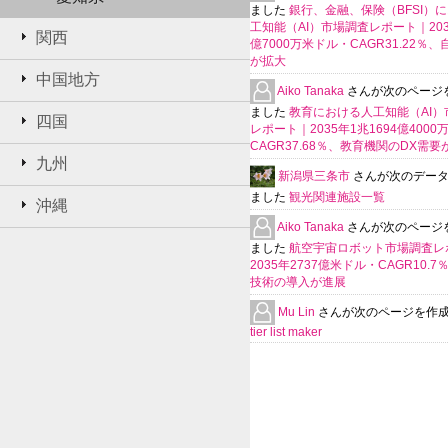
ました
銀行、金融、保険（BFSI）
工知能（AI）市場調査レポート｜2035
関西
億7000万米ドル・CAGR31.22％
が拡大
中国地方
Aiko Tanaka
さんが次のページ
ました
教育における人工知能（AI）
四国
レポート｜2035年1兆1694億400
CAGR37.68％、教育機関のDX需要
九州
新潟県三条市
さんが次のデー
ました
観光関連施設一覧
沖縄
Aiko Tanaka
さんが次のページ
ました
航空宇宙ロボット市場調査レ
2035年2737億米ドル・CAGR10.
技術の導入が進展
Mu Lin
さんが次のページを作
tier list maker