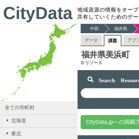
CityData
地域資源の情報をオープ
共有していくためのデー
中部
福井県
データ
アプ
課題
福井県美浜町
0
リソース
Search Resourc
全ての市町村
北海道
CityData.jpへの掲
東北