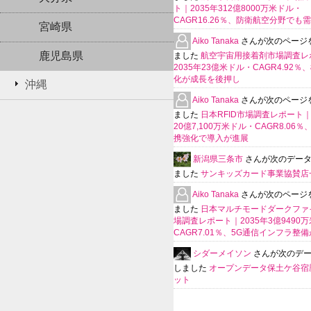
ト｜2035年312億8000万米ドル・
CAGR16.26％、防衛航空分野でも
宮崎県
Aiko Tanaka
さんが次のページ
鹿児島県
ました
航空宇宙用接着剤市場調査レ
2035年23億米ドル・CAGR4.92％
化が成長を後押し
沖縄
Aiko Tanaka
さんが次のページ
ました
日本RFID市場調査レポート｜
20億7,100万米ドル・CAGR8.06
携強化で導入が進展
新潟県三条市
さんが次のデー
ました
サンキッズカード事業協賛店
Aiko Tanaka
さんが次のページ
ました
日本マルチモードダークファ
場調査レポート｜2035年3億9490
CAGR7.01％、5G通信インフラ整
シダーメイソン
さんが次のデ
しました
オープンデータ保土ケ谷宿
ット