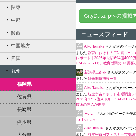
関東
CityData.jpへの掲
中部
関西
ニュースフィード
中国地方
Aiko Tanaka
さんが次のページ
ました
教育における人工知能（AI）
四国
レポート｜2035年1兆1694億400
CAGR37.68％、教育機関のDX需要
九州
新潟県三条市
さんが次のデー
ました
観光関連施設一覧
福岡県
Aiko Tanaka
さんが次のページ
ました
航空宇宙ロボット市場調査レ
佐賀県
2035年2737億米ドル・CAGR10.
技術の導入が進展
長崎県
Mu Lin
さんが次のページを作
tier list maker
熊本県
Aiko Tanaka
さんが次のページ
大分県
ました
航空宇宙用ファスナー市場調