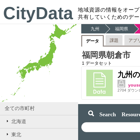
CityData
地域資源の情報をオープ
共有していくためのデー
九州
福岡県
課題
アプ
データ
福岡県朝倉市
1
データセット
九州
yous
2704
ダウン
全ての市町村
Search Resourc
北海道
東北