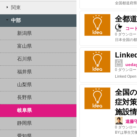
関東
全都
中部
コー
新潟県
0
ダウンロー
富山県
Linke
石川県
ueda
0
ダウンロー
福井県
山梨県
全国
長野県
症対
岐阜県
施設情
遠藤
静岡県
0
ダウンロー
BYは厚生労
愛知県