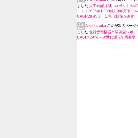
ました
人工知能（AI）ロボット市場
ート｜2035年1,939億7,000万米ド
CAGR29.45％、知能化技術が進化
Aiko Tanaka
さんが次のページ
ました
低雑音増幅器市場調査レポー
CAGR4.56%・次世代通信で需要増