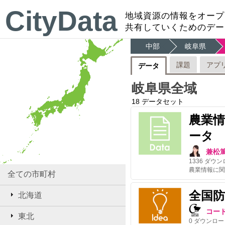
CityData
地域資源の情報をオープ
共有していくためのデー
中部
岐阜県
課題
アプ
データ
岐阜県全域
18
データセット
農業
ータ
兼松
1336
ダウン
全ての市町村
全国
北海道
コー
東北
0
ダウンロー