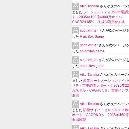
Aiko Tanaka
さんが次のページ
ました
ソーシャルメディアAI市場調
ト｜2035年103億4000万米ドル・
CAGR24.85%、生成AI活用が加速
scott winter
さんが次のページ
した
Fruit Box Game
scott winter
さんが次のページ
した
color tiles game
scott winter
さんが次のページ
した
color tiles game
Aiko Tanaka
さんが次のページ
ました
産業オートメーションサイバ
リティ市場調査レポート｜2035年225
万米ドル・CAGR8.5％、重要イン
進展
Aiko Tanaka
さんが次のページ
ました
防衛サイバーセキュリティ市
ポート｜CAGR8.0％、2035年460
市場展望
Aiko Tanaka
さんが次のページ