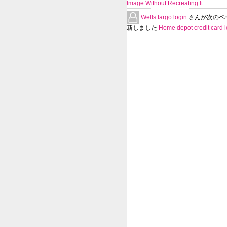
Image Without Recreating It
Wells fargo login
さんが次のペ
新しました
Home depot credit card l