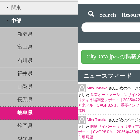
関東
Search Resourc
中部
新潟県
富山県
CityData.jpへの掲
石川県
福井県
ニュースフィード
山梨県
Aiko Tanaka
さんが次のページ
ました
産業オートメーションサイバ
長野県
リティ市場調査レポート｜2035年225
万米ドル・CAGR8.5％、重要イン
進展
岐阜県
Aiko Tanaka
さんが次のページ
静岡県
ました
防衛サイバーセキュリティ市
ポート｜CAGR8.0％、2035年460
市場展望
愛知県