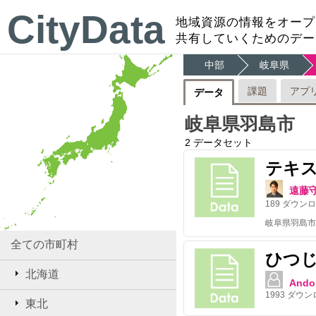
CityData
地域資源の情報をオープ
共有していくためのデー
中部
岐阜県
課題
アプ
データ
岐阜県羽島市
2
データセット
テキ
遠藤
189
ダウンロ
全ての市町村
ひつじ
北海道
Ando
1993
ダウン
東北