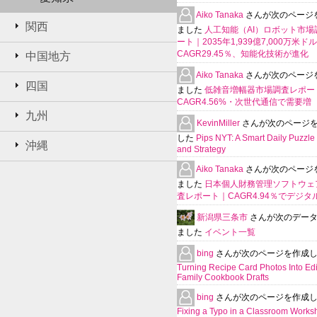
Aiko Tanaka
さんが次のページ
関西
ました
人工知能（AI）ロボット市場
ート｜2035年1,939億7,000万米ド
CAGR29.45％、知能化技術が進化
中国地方
Aiko Tanaka
さんが次のページ
四国
ました
低雑音増幅器市場調査レポー
CAGR4.56%・次世代通信で需要増
九州
KevinMiller
さんが次のページ
した
Pips NYT: A Smart Daily Puzzle 
沖縄
and Strategy
Aiko Tanaka
さんが次のページ
ました
日本個人財務管理ソフトウェ
査レポート｜CAGR4.94％でデジタ
新潟県三条市
さんが次のデー
ました
イベント一覧
bing
さんが次のページを作成
Turning Recipe Card Photos Into Edi
Family Cookbook Drafts
bing
さんが次のページを作成
Fixing a Typo in a Classroom Works