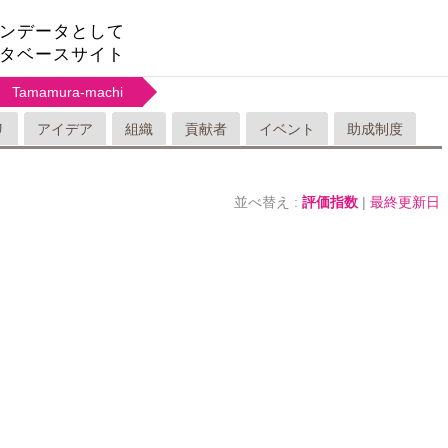
ンデータとして
タベースサイト
Tamamura-machi
リ
アイデア
組織
貢献者
イベント
助成制度
並べ替え :
評価指数
|
最終更新日