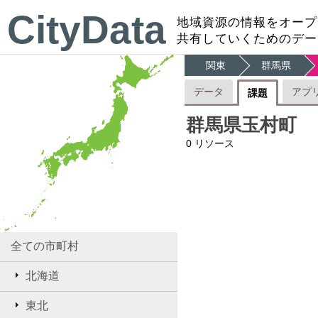
CityData
地域資源の情報をオープ
共有していくためのデー
関東
群馬県
データ
アプ
課題
群馬県玉村町
0
リソース
全ての市町村
北海道
東北