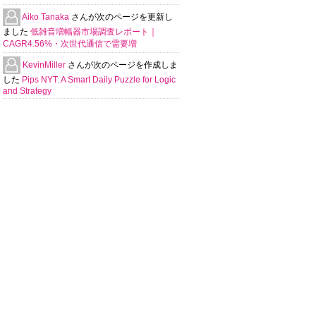
Aiko Tanaka
さんが次のページを更新し
ました
低雑音増幅器市場調査レポート｜
CAGR4.56%・次世代通信で需要増
KevinMiller
さんが次のページを作成しま
した
Pips NYT: A Smart Daily Puzzle for Logic
and Strategy