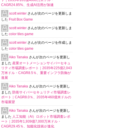
ト｜2035年103億4000万米ドル・
CAGR24.85%、生成AI活用が加速
scott winter
さんが次のページを更新しま
した
Fruit Box Game
scott winter
さんが次のページを更新しま
した
color tiles game
scott winter
さんが次のページを作成しま
した
color tiles game
Aiko Tanaka
さんが次のページを更新し
ました
産業オートメーションサイバーセキュ
リティ市場調査レポート｜2035年225億2,043
万米ドル・CAGR8.5％、重要インフラ防御が
進展
Aiko Tanaka
さんが次のページを更新し
ました
防衛サイバーセキュリティ市場調査レ
ポート｜CAGR8.0％、2035年460億米ドルの
市場展望
Aiko Tanaka
さんが次のページを更新し
ました
人工知能（AI）ロボット市場調査レポ
ート｜2035年1,939億7,000万米ドル・
CAGR29.45％、知能化技術が進化