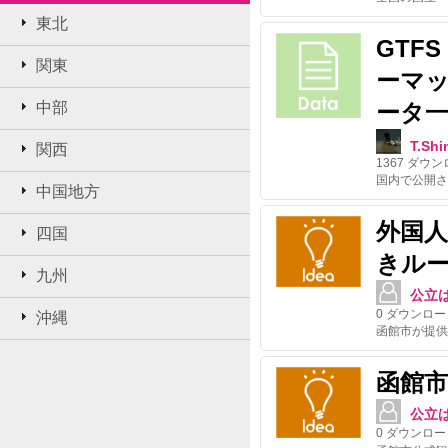
東北
GTF
関東
ーマ
中部
ータ
T.Sh
関西
1367
ダウン
中国地方
外国
四国
きル
九州
公立は
0
ダウンロー
沖縄
函館市
公立は
0
ダウンロー