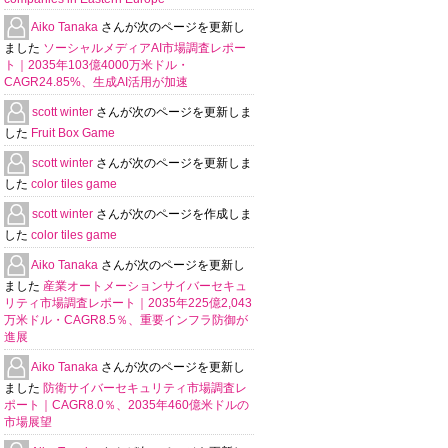
Aiko Tanaka
さんが次のページを更新し
ました
ソーシャルメディアAI市場調査レポー
ト｜2035年103億4000万米ドル・
CAGR24.85%、生成AI活用が加速
scott winter
さんが次のページを更新しま
した
Fruit Box Game
scott winter
さんが次のページを更新しま
した
color tiles game
scott winter
さんが次のページを作成しま
した
color tiles game
Aiko Tanaka
さんが次のページを更新し
ました
産業オートメーションサイバーセキュ
リティ市場調査レポート｜2035年225億2,043
万米ドル・CAGR8.5％、重要インフラ防御が
進展
Aiko Tanaka
さんが次のページを更新し
ました
防衛サイバーセキュリティ市場調査レ
ポート｜CAGR8.0％、2035年460億米ドルの
市場展望