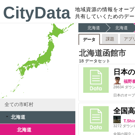
CityData
地域資源の情報をオープ
共有していくためのデー
北海道
北海道
課題
アプ
データ
北海道函館市
18
データセット
日本
福野
28634
ダウ
全ての市町村
全国
北海道
T.Sh
3272
ダウン
北海道