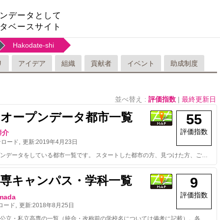
ンデータとして
タベースサイト
Hakodate-shi
リ
アイデア
組織
貢献者
イベント
助成制度
並べ替え :
評価指数
|
最終更新日
のオープンデータ都市一覧
55
評価指数
泰介
,
ンロード
更新:
2019年4月23日
日本のオープンデータをしている都市一覧です。 スタートした都市の方、見つけた方、ご一報いただけるとうれしいです。 データはCC-BY：オープンデータプラットフォーム（http://odp.jig.jp/）, LinkData.org です。 オープンデータを推進している旨を公式サイトに掲載していることが確認できた自治体のみリストアップしています。 更新情報：【現在317都市】 2019/4/23 以下の3自治体を追加 ・青森県十和田市 ・岐阜県関市 ・岐阜県可児市 （by 兼松） 2018/5/19 以下の9自治体を追加 ・東京都練馬区 ・熊本県 ・長野県岡谷市 ・山口県 ・長野県上田市 ・新潟県妙高市 ・長野県辰野町 ・山梨県 ・秋田県 （by 兼松） 2018/3/29 以下の4自治体を追加 ・大分県大分市 ・広島県 ・京都府亀岡市 ・愛知県設楽町 （by 兼松） 2017/12/24 以下の1自治体を追加 ・埼玉県鳩山町 （by 兼松） 2017/12/22 以下の5自治体を追加 ・埼玉県飯能市 ・埼玉県草加市 ・青森県青森市 ・富山県 ・大分県 （by 兼松） 2017/9/17 以下の10自治体を追加 ・愛知県一宮市 ・愛知県東郷町 ・愛知県みよし市 ・愛知県刈谷市 ・愛知県豊田市 ・愛知県瀬戸市 ・東京都多摩市 ・愛知県西尾市 ・奈良県 ・宮崎県日南市 （by 兼松） 2017/7/2 以下の2自治体を追加 ・福岡県 ・長崎県 （by 兼松） 2017/6/7 以下の23自治体を追加 ・埼玉県朝霞市 ・滋賀県甲賀市 ・新潟県長岡市 ・埼玉県ふじみ野市 ・兵庫県芦屋市 ・埼玉県三芳町 ・埼玉県新座市 ・愛知県半田市 ・岡山県笠岡市 ・埼玉県杉戸町 ・埼玉県東秩父村 ・岡山県里庄町 ・岡山県井原市 ・埼玉県毛呂山町 ・岡山県総社市 ・岡山県新見市 ・三重県四日市市 ・香川県東かがわ市 ・佐賀県武雄市 ・島根県 ・香川県丸亀市 ・兵庫県宝塚市 ・長野県長野市 （by 兼松） 2017/1/19 以下の1自治体を追加 ・岡山県 （by 兼松） 2017/1/18 以下の27自治体を追加 ・鹿児島県鹿児島市 ・岡山県倉敷市 ・富山県富山市 ・三重県志摩市 ・愛媛県松山市 ・沖縄県 ・岡山県津山市 ・愛知県東浦町 ・佐賀県伊万里市 ・栃木県那須塩原市 ・秋田県湯沢市 ・青森県八戸市 ・新潟県上越市 ・兵庫県三田市 ・山梨県甲斐市 ・東京都福生市 ・埼玉県久喜市 ・島根県安来市 ・栃木県高根沢町 ・岩手県 ・埼玉県越谷市 ・埼玉県三郷市 ・佐賀県 ・鹿児島県 ・滋賀県 ・千葉県木更津市 ・宮崎県串間市 （by 兼松） 2016/6/30 以下の22自治体を追加 ・東京都港区 ・愛知県知多市 ・愛知県知立市 ・愛媛県 ・茨城県東海村 ・沖縄県豊見城市 ・岐阜県羽島市 ・宮城県 ・香川県高松市 ・埼玉県鴻巣市 ・山形県山形市 ・神奈川県 ・青森県弘前市 ・静岡県川根本町 ・静岡県藤枝市 ・千葉県 ・千葉県印西市 ・千葉県野田市 ・大阪府泉大津市 ・淡路市 ・東京都武蔵村山市 ・北海道小樽市 （by 下山） 2016/6/29 以下の10自治体を追加 ・宮崎県 ・静岡県袋井市 ・東京都豊島区 ・東京都足立区 ・東京都江戸川区 ・東京都武蔵野市 ・東京都稲城市 ・東京都東村山市 ・群馬県 ・東京都港区 （by 下山）
高専キャンパス・学科一覧
9
評価指数
imada
,
ロード
更新:
2018年8月25日
全国の国立・公立・私立高専の一覧（統合・改称前の学校名については備考に記載）。各学科・専攻の一覧はkosen_campus_departmentを参照してください。 ※ 画像はwikimedia, wikipediaのものを指定しています。著作権の関係もありますので、出典元ページへのリンクを併せてご利用ください。 ※ 英語名称にはカンマ（,）が入っています。csvで利用する際は注意してください。 ◎ 誤りや学科名称の変更などありましたらご連絡ください。 ◎ 学科一覧を2018年度版に変更しました。昨年度以前の分は別ファイルとして残してあります。