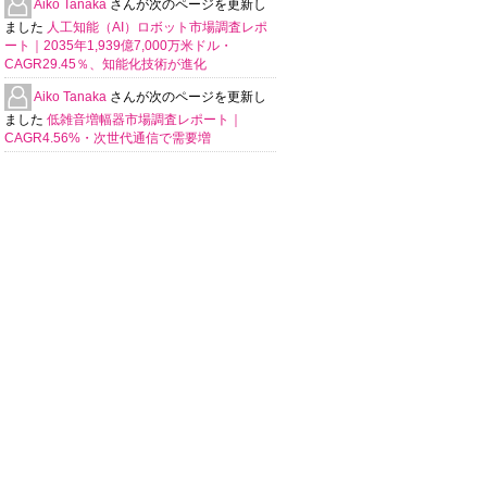
Aiko Tanaka
さんが次のページを更新し
ました
人工知能（AI）ロボット市場調査レポ
ート｜2035年1,939億7,000万米ドル・
CAGR29.45％、知能化技術が進化
Aiko Tanaka
さんが次のページを更新し
ました
低雑音増幅器市場調査レポート｜
CAGR4.56%・次世代通信で需要増