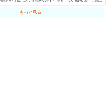
函館市公式観光情報サイトはこぶらの外国語Webサイトである「Travel Hakodate」に掲載されている函館市無料Wi-Fiスポット情報のRDFデータを作成しました。
もっと見る