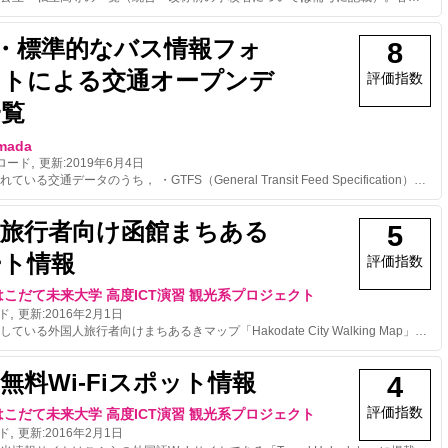
S・標準的なバス情報フォ
8
ットによる交通オープンデ
評価指数
一覧
imada
,
ロード
更新:
2019年6月4日
国内で公開されている交通データのうち， ・GTFS（General Transit Feed Specification） ・標準的なバス情報フォーマット（GTFS-JP）（国土交通省策定（2017.3.31～）） に基づいたデータを公開しているWebサイトおよびデータのURLの一覧です。 ＜補足＞ ・「オープンデータ」として公開されている場合でも、オープンデータカタログ等で自由にダウンロードできるようになっていないデータは一覧に記載していません。（例：アクセス制限があるデータ、ユーザ登録が必要なデータ） (GTFS_opendata_japan) ・「official_data」･･･ 1：公式・公認、0：非公式・非公認 ・「GTFS-Realtime」･･･ 1：データ配信あり、0：配信無し ・「DataFeedリンク指定読込可」はURL指定でデータの読み込みが可能かどうかを示しています。（1は可、0は不可（ダウンロード利用のみ）） ・「設立日」は初掲載日を表します。（日付不明なものについては，確認できる最古の日付を記入） ・「LastUpdate」は最終更新日を表します。（作者が不定期で確認しているため、ズレがある場合があります。） ・feed_start_dateおよびfeed_end_dateは、各データのfeed_info.txtの内容を参照しています。ただし、feed_info.txtがないデータについては、calendar.txtのstart_dateおよびend_dateを参照しています。 ・idが**_9*（90番台）となっているものは，公式・公認ではないデータです。（公式のオープンデータを使用して作成されているものを掲載しています。） (GTFS_opendata_japan_fileinfo) ・GTFS，「標準的なバス情報フォーマット」における各種ファイルの有無を1（有り），0（無し）で表しています。（内容が空のファイルは0としています。） ・大文字混じりのファイル名はGTFS Realtimeデータです。 ◎ 一覧にある以外で，国内で公開されているGTFSデータ・標準的なバス情報フォーマットデータがありましたら「投稿者へのメッセージ」または「本ページ下のfacebookコメント」でお知らせください。（公式・非公式は問いませんが、オープンデータとして公開されているもの・公式のオープンデータを用いて作成したものに限ります。
人旅行者向け函館まちある
5
ート情報
評価指数
こだて未来大学 高度ICT演習 観光系プロジェクト
,
ド
更新:
2016年2月1日
函館市が提供している外国人旅行者向けまちあるきマップ「Hakodate City Walking Map」に掲載されているルート情報のRDFデータを作成しました。「Hakodate City Walking Map」とは、函館を訪れる外国人旅行者が函館の街並みを歩きながら楽しむことができるルートを掲載した紙媒体の地図です。
無料Wi-Fiスポット情報
4
評価指数
こだて未来大学 高度ICT演習 観光系プロジェクト
,
ド
更新:
2016年2月1日