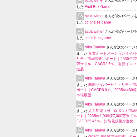
scott winter
さんが次のページ
した
Fruit Box Game
scott winter
さんが次のページ
した
color tiles game
scott winter
さんが次のページ
した
color tiles game
Aiko Tanaka
さんが次のページ
ました
産業オートメーションサイバ
リティ市場調査レポート｜2035年225
万米ドル・CAGR8.5％、重要イン
進展
Aiko Tanaka
さんが次のページ
ました
防衛サイバーセキュリティ市
ポート｜CAGR8.0％、2035年460
市場展望
Aiko Tanaka
さんが次のページ
ました
人工知能（AI）ロボット市場
ート｜2035年1,939億7,000万米ド
CAGR29.45％、知能化技術が進化
Aiko Tanaka
さんが次のページ
ました
低雑音増幅器市場調査レポー