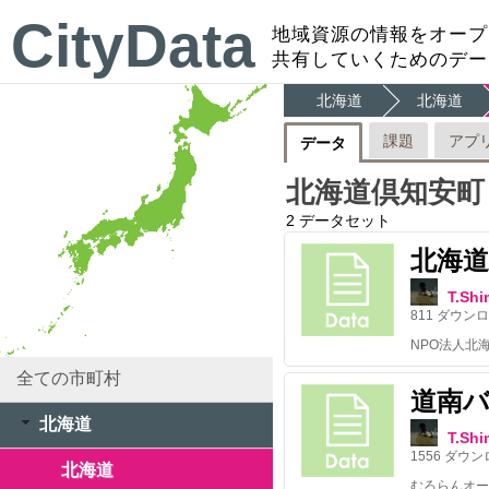
CityData
地域資源の情報をオープ
共有していくためのデー
北海道
北海道
課題
アプ
データ
北海道倶知安町
2
データセット
北海道
T.Sh
811
ダウンロ
全ての市町村
道南
北海道
T.Sh
1556
ダウン
北海道