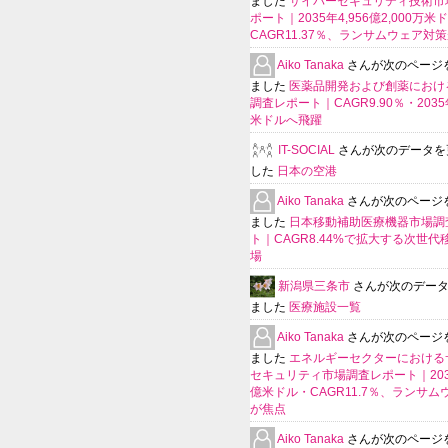
ました
サイバーセキュリティ技術市
ポート｜2035年4,956億2,000万米
CAGR11.37％、ランサムウェア対
Aiko Tanaka
さんが次のページ
ました
医薬品開発および創薬における
調査レポート｜CAGR9.90％・2035年
米ドルへ飛躍
IT-SOCIAL
さんが次のデータを
した
日本の空港
Aiko Tanaka
さんが次のページ
ました
日本移動補助医療機器市場調
ト｜CAGR8.44%で拡大する次世代
場
新潟県三条市
さんが次のデー
ました
医療施設一覧
Aiko Tanaka
さんが次のページ
ました
エネルギーセクターにおける
セキュリティ市場調査レポート｜203
億米ドル・CAGR11.7％、ランサム
が焦点
Aiko Tanaka
さんが次のページ