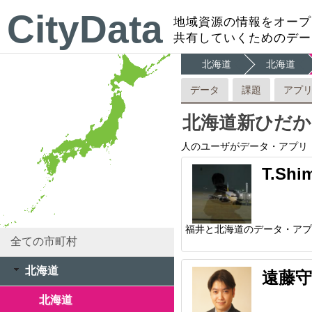
CityData
地域資源の情報をオープ
共有していくためのデー
北海道
北海道
データ
課題
アプ
北海道新ひだか
人のユーザがデータ・アプリ
T.Shi
福井と北海道のデータ・アプ
全ての市町村
北海道
遠藤守
北海道