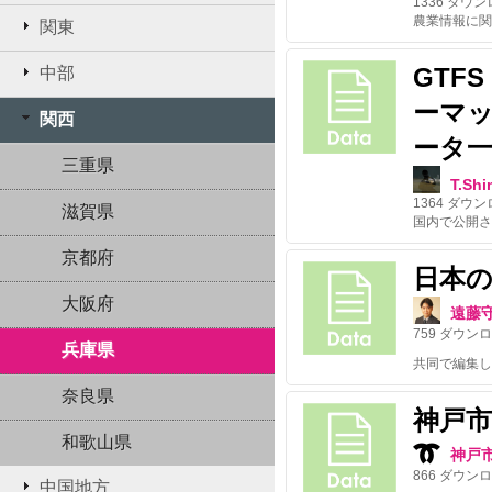
1336
ダウン
関東
GTF
中部
ーマ
関西
ータ
三重県
T.Sh
1364
ダウン
滋賀県
京都府
日本
大阪府
遠藤
759
ダウンロ
兵庫県
共同で編集し
奈良県
神戸市
和歌山県
神戸
866
ダウンロ
中国地方