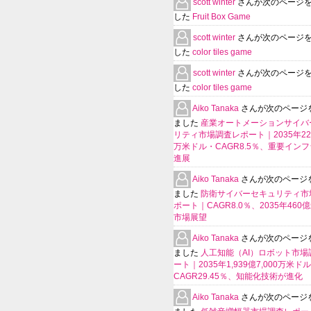
scott winter
さんが次のページ
した
Fruit Box Game
scott winter
さんが次のページ
した
color tiles game
scott winter
さんが次のページ
した
color tiles game
Aiko Tanaka
さんが次のページ
ました
産業オートメーションサイバ
リティ市場調査レポート｜2035年225
万米ドル・CAGR8.5％、重要イン
進展
Aiko Tanaka
さんが次のページ
ました
防衛サイバーセキュリティ市
ポート｜CAGR8.0％、2035年460
市場展望
Aiko Tanaka
さんが次のページ
ました
人工知能（AI）ロボット市場
ート｜2035年1,939億7,000万米ド
CAGR29.45％、知能化技術が進化
Aiko Tanaka
さんが次のページ