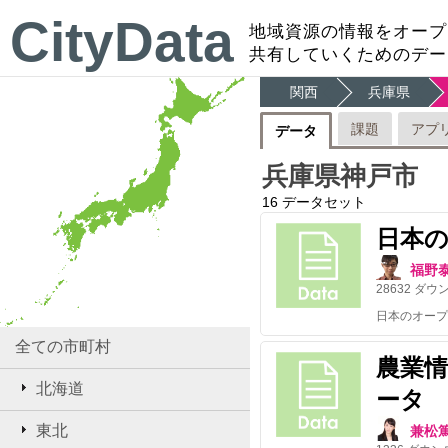
CityData
地域資源の情報をオープ
共有していくためのデー
関西
兵庫県
課題
アプ
データ
兵庫県神戸市
16
データセット
日本
福野
28632
ダウ
全ての市町村
農業
北海道
ータ
東北
兼松