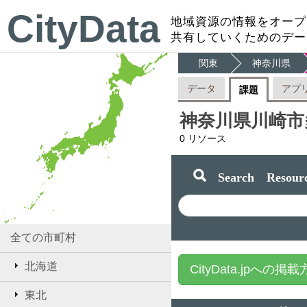
CityData
地域資源の情報をオープ
共有していくためのデー
関東
神奈川県
データ
アプ
課題
神奈川県川崎市
0
リソース
Search Resourc
全ての市町村
北海道
CityData.jpへの掲
東北