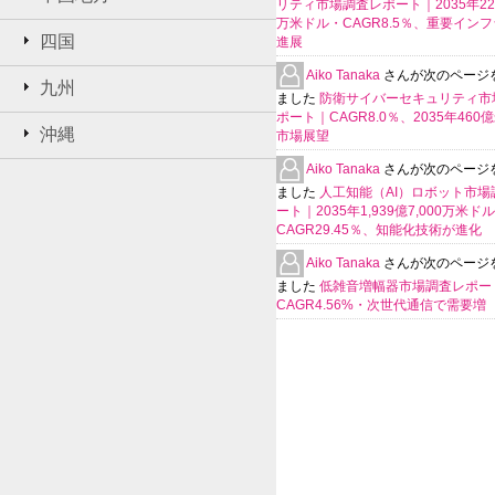
リティ市場調査レポート｜2035年225
万米ドル・CAGR8.5％、重要イン
四国
進展
Aiko Tanaka
さんが次のページ
九州
ました
防衛サイバーセキュリティ市
ポート｜CAGR8.0％、2035年460
沖縄
市場展望
Aiko Tanaka
さんが次のページ
ました
人工知能（AI）ロボット市場
ート｜2035年1,939億7,000万米ド
CAGR29.45％、知能化技術が進化
Aiko Tanaka
さんが次のページ
ました
低雑音増幅器市場調査レポー
CAGR4.56%・次世代通信で需要増