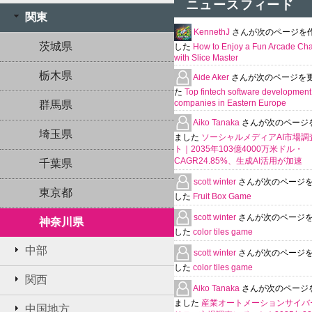
ニュースフィード
関東
KennethJ
さんが次のページを
茨城県
した
How to Enjoy a Fun Arcade Ch
with Slice Master
栃木県
Aide Aker
さんが次のページを
た
Top fintech software development
companies in Eastern Europe
群馬県
Aiko Tanaka
さんが次のページ
埼玉県
ました
ソーシャルメディアAI市場調
ト｜2035年103億4000万米ドル・
CAGR24.85%、生成AI活用が加速
千葉県
scott winter
さんが次のページ
東京都
した
Fruit Box Game
scott winter
さんが次のページ
神奈川県
した
color tiles game
中部
scott winter
さんが次のページ
した
color tiles game
関西
Aiko Tanaka
さんが次のページ
ました
産業オートメーションサイバ
中国地方