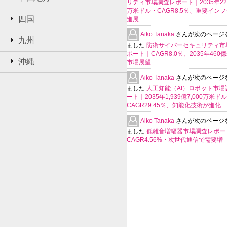
リティ市場調査レポート｜2035年225
万米ドル・CAGR8.5％、重要イン
四国
進展
Aiko Tanaka
さんが次のページ
九州
ました
防衛サイバーセキュリティ市
ポート｜CAGR8.0％、2035年460
沖縄
市場展望
Aiko Tanaka
さんが次のページ
ました
人工知能（AI）ロボット市場
ート｜2035年1,939億7,000万米ド
CAGR29.45％、知能化技術が進化
Aiko Tanaka
さんが次のページ
ました
低雑音増幅器市場調査レポー
CAGR4.56%・次世代通信で需要増