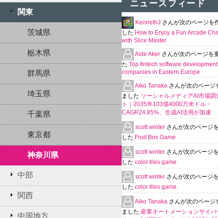
ニュースフィード
関東
KennethJ
さんが次のページを
茨城県
した
How to Enjoy a Fun Arcade Ch
with Slice Master
栃木県
Aide Aker
さんが次のページを
た
Top fintech software development
companies in Eastern Europe
群馬県
Aiko Tanaka
さんが次のページ
埼玉県
ました
ソーシャルメディアAI市場調
ト｜2035年103億4000万米ドル・
CAGR24.85%、生成AI活用が加速
千葉県
scott winter
さんが次のページ
東京都
した
Fruit Box Game
scott winter
さんが次のページ
神奈川県
した
color tiles game
中部
scott winter
さんが次のページ
した
color tiles game
関西
Aiko Tanaka
さんが次のページ
ました
産業オートメーションサイバ
中国地方