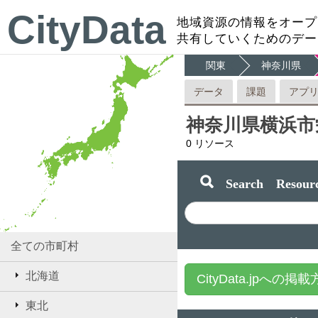
CityData
地域資源の情報をオープ
共有していくためのデー
関東
神奈川県
データ
課題
アプ
神奈川県横浜市
0
リソース
Search Resourc
全ての市町村
北海道
CityData.jpへの掲
東北