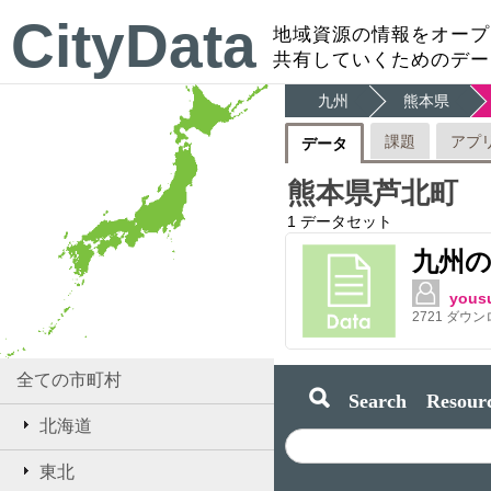
CityData
地域資源の情報をオープ
共有していくためのデー
九州
熊本県
課題
アプ
データ
熊本県芦北町
1
データセット
九州
yous
2721
ダウン
全ての市町村
Search Resourc
北海道
東北