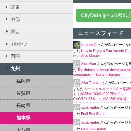
関東
CityData.jpへの掲
中部
関西
ニュースフィード
中国地方
KennethJ
さんが次のページを
した
How to Enjoy a Fun Arcade Ch
with Slice Master
四国
Aide Aker
さんが次のページを
九州
た
Top fintech software development
companies in Eastern Europe
福岡県
Aiko Tanaka
さんが次のページ
ました
ソーシャルメディアAI市場調
佐賀県
ト｜2035年103億4000万米ドル・
CAGR24.85%、生成AI活用が加速
長崎県
scott winter
さんが次のページ
した
Fruit Box Game
熊本県
scott winter
さんが次のページ
した
color tiles game
大分県