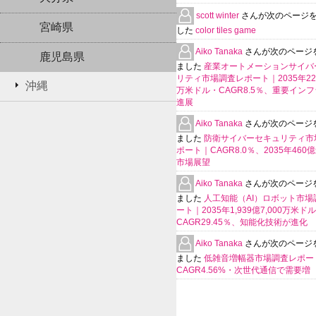
scott winter
さんが次のページ
宮崎県
した
color tiles game
Aiko Tanaka
さんが次のページ
鹿児島県
ました
産業オートメーションサイバ
リティ市場調査レポート｜2035年225
沖縄
万米ドル・CAGR8.5％、重要イン
進展
Aiko Tanaka
さんが次のページ
ました
防衛サイバーセキュリティ市
ポート｜CAGR8.0％、2035年460
市場展望
Aiko Tanaka
さんが次のページ
ました
人工知能（AI）ロボット市場
ート｜2035年1,939億7,000万米ド
CAGR29.45％、知能化技術が進化
Aiko Tanaka
さんが次のページ
ました
低雑音増幅器市場調査レポー
CAGR4.56%・次世代通信で需要増