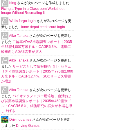
bing
さんが次のページを作成しました
Fixing a Typo in a Classroom Worksheet
Image Without Recreating It
Wells fargo login
さんが次のページを更
新しました
Home depot credit card login
Aiko Tanaka
さんが次のページを更新し
ました
二輪車ADAS市場調査レポート｜2035
年33億4,000万米ドル・CAGR6.3％、電動二
輪車向けADAS需要が拡大
Aiko Tanaka
さんが次のページを更新し
ました
サービスとして情報技術（IT）セキュ
リティ市場調査レポート｜2035年770億2,000
万米ドル・CAGR12.4％、SOCサービス需要
が増加
Aiko Tanaka
さんが次のページを更新し
ました
バイオテクノロジー用培地、血清およ
び試薬市場調査レポート｜2035年460億米ド
ル・CAGR6.8％、細胞研究の拡大が市場を押
し上げる
Drivinggames
さんが次のページを更新
しました
Driving Games