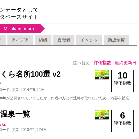
ンデータとして
タベースサイト
Mizukami-mura
リ
アイデア
組織
貢献者
イベント
助成制度
並べ替え :
評価指数
|
最終更新日
くら名所100選 v2
10
評価指数
守
,
ロード
更新:
2014年6月1日
同名のOpenDataが公開されていましたが，作者の方との連絡が取れないため，内容を補充の上，改めてアップロードさせて頂きました．
の温泉一覧
6
評価指数
uke
,
ロード
更新:
2013年1月24日