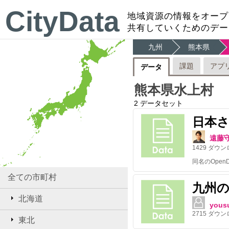
CityData
地域資源の情報をオープ
共有していくためのデー
九州
熊本県
課題
アプ
データ
熊本県水上村
2
データセット
日本さ
遠藤
1429
ダウン
全ての市町村
九州
北海道
yous
2715
ダウン
東北