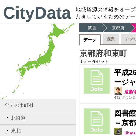
CityData
地域資源の情報をオープ
共有していくためのデー
関西
京都府
課題
アプ
データ
京都府和束町
3
データセット
平成2
ージ
遠藤
432
ダウンロ
全ての市町村
図書
北海道
～京
東北
libma