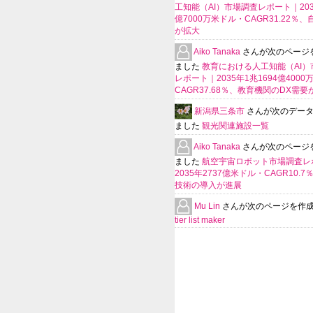
工知能（AI）市場調査レポート｜2035
億7000万米ドル・CAGR31.22％
が拡大
Aiko Tanaka
さんが次のページ
ました
教育における人工知能（AI）
レポート｜2035年1兆1694億400
CAGR37.68％、教育機関のDX需要
新潟県三条市
さんが次のデー
ました
観光関連施設一覧
Aiko Tanaka
さんが次のページ
ました
航空宇宙ロボット市場調査レ
2035年2737億米ドル・CAGR10.
技術の導入が進展
Mu Lin
さんが次のページを作
tier list maker