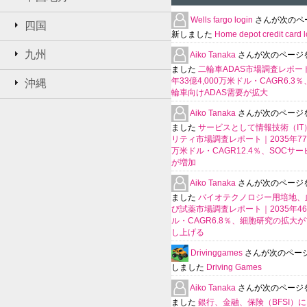
Wells fargo login
さんが次のペ
四国
新しました
Home depot credit card l
九州
Aiko Tanaka
さんが次のページ
ました
二輪車ADAS市場調査レポート
年33億4,000万米ドル・CAGR6.3
沖縄
輪車向けADAS需要が拡大
Aiko Tanaka
さんが次のページ
ました
サービスとして情報技術（IT
リティ市場調査レポート｜2035年770
万米ドル・CAGR12.4％、SOCサ
が増加
Aiko Tanaka
さんが次のページ
ました
バイオテクノロジー用培地、
び試薬市場調査レポート｜2035年4
ル・CAGR6.8％、細胞研究の拡大
し上げる
Drivinggames
さんが次のペー
しました
Driving Games
Aiko Tanaka
さんが次のページ
ました
銀行、金融、保険（BFSI）