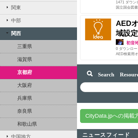
1471
ダウン
関東
中部
AED
域設定
関西
初音
三重県
0
ダウンロー
滋賀県
京都府
Search Resourc
大阪府
兵庫県
奈良県
CityData.jpへの掲
和歌山県
ニュースフィード
中国地方