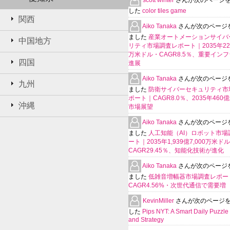
した
color tiles game
関西
Aiko Tanaka
さんが次のページ
ました
産業オートメーションサイバ
中国地方
リティ市場調査レポート｜2035年225
万米ドル・CAGR8.5％、重要イン
四国
進展
Aiko Tanaka
さんが次のページ
九州
ました
防衛サイバーセキュリティ市
ポート｜CAGR8.0％、2035年460
沖縄
市場展望
Aiko Tanaka
さんが次のページ
ました
人工知能（AI）ロボット市場
ート｜2035年1,939億7,000万米ド
CAGR29.45％、知能化技術が進化
Aiko Tanaka
さんが次のページ
ました
低雑音増幅器市場調査レポー
CAGR4.56%・次世代通信で需要増
KevinMiller
さんが次のページ
した
Pips NYT: A Smart Daily Puzzle 
and Strategy