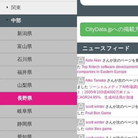
関東
中部
CityData.jpへの掲
新潟県
富山県
ニュースフィード
石川県
Aide Aker
さんが次のページを
た
Top fintech software development
福井県
companies in Eastern Europe
Aiko Tanaka
さんが次のページ
山梨県
ました
ソーシャルメディアAI市場調
ト｜2035年103億4000万米ドル・
CAGR24.85%、生成AI活用が加速
長野県
scott winter
さんが次のページ
岐阜県
した
Fruit Box Game
scott winter
さんが次のページ
静岡県
した
color tiles game
愛知県
scott winter
さんが次のページ