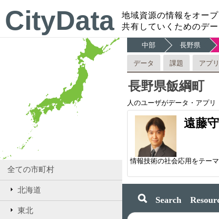
CityData
地域資源の情報をオープ
共有していくためのデー
中部
長野県
データ
課題
アプ
長野県飯綱町
人のユーザがデータ・アプリ
遠藤守
全ての市町村
北海道
Search Resourc
東北