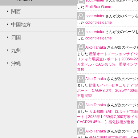
scott winter
さんが次のページ
した
Fruit Box Game
関西
scott winter
さんが次のページ
した
color tiles game
中国地方
scott winter
さんが次のページ
四国
した
color tiles game
Aiko Tanaka
さんが次のページ
九州
ました
産業オートメーションサイバ
リティ市場調査レポート｜2035年225
沖縄
万米ドル・CAGR8.5％、重要イン
進展
Aiko Tanaka
さんが次のページ
ました
防衛サイバーセキュリティ市
ポート｜CAGR8.0％、2035年460
市場展望
Aiko Tanaka
さんが次のページ
ました
人工知能（AI）ロボット市場
ート｜2035年1,939億7,000万米ド
CAGR29.45％、知能化技術が進化
Aiko Tanaka
さんが次のページ
ました
低雑音増幅器市場調査レポー