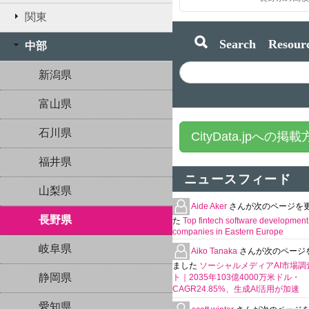
関東
Search Resourc
中部
新潟県
富山県
石川県
CityData.jpへの掲
福井県
ニュースフィード
山梨県
Aide Aker
さんが次のページを
長野県
た
Top fintech software development
companies in Eastern Europe
岐阜県
Aiko Tanaka
さんが次のページ
ました
ソーシャルメディアAI市場調
静岡県
ト｜2035年103億4000万米ドル・
CAGR24.85%、生成AI活用が加速
愛知県