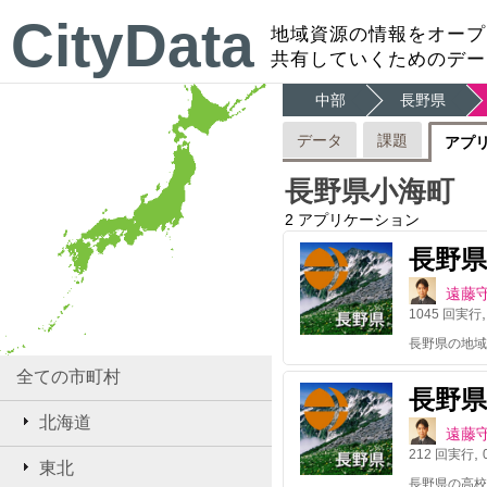
CityData
地域資源の情報をオープ
共有していくためのデー
中部
長野県
データ
課題
アプ
長野県小海町
2
アプリケーション
長野
遠藤
1045
回実行
長野県の地域
全ての市町村
長野
北海道
遠藤
,
212
回実行
東北
長野県の高校