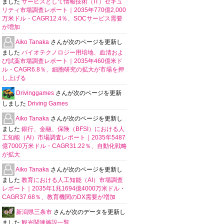
ました
サービスとして情報技術（IT）セキュ
リティ市場調査レポート｜2035年770億2,000
万米ドル・CAGR12.4％、SOCサービス需要
が増加
Aiko Tanaka
さんが次のページを更新し
ました
バイオテクノロジー用培地、血清およ
び試薬市場調査レポート｜2035年460億米ド
ル・CAGR6.8％、細胞研究の拡大が市場を押
し上げる
Drivinggames
さんが次のページを更新
しました
Driving Games
Aiko Tanaka
さんが次のページを更新し
ました
銀行、金融、保険（BFSI）における人
工知能（AI）市場調査レポート｜2035年5487
億7000万米ドル・CAGR31.22％、自動化戦略
が拡大
Aiko Tanaka
さんが次のページを更新し
ました
教育における人工知能（AI）市場調査
レポート｜2035年1兆1694億4000万米ドル・
CAGR37.68％、教育機関のDX需要が増加
新潟県三条市
さんが次のデータを更新し
ました
観光関連施設一覧