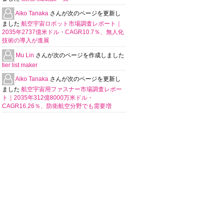
Aiko Tanaka
さんが次のページを更新し
ました
航空宇宙ロボット市場調査レポート｜
2035年2737億米ドル・CAGR10.7％、無人化
技術の導入が進展
Mu Lin
さんが次のページを作成しました
tier list maker
Aiko Tanaka
さんが次のページを更新し
ました
航空宇宙用ファスナー市場調査レポー
ト｜2035年312億8000万米ドル・
CAGR16.26％、防衛航空分野でも需要増