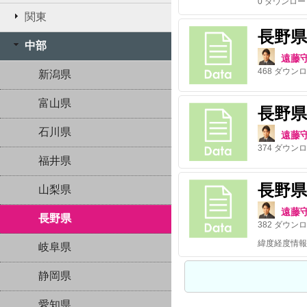
0
ダウンロー
関東
長野
中部
遠藤
468
ダウンロ
新潟県
富山県
長野
石川県
遠藤
374
ダウンロ
福井県
長野
山梨県
遠藤
長野県
382
ダウンロ
緯度経度情報
岐阜県
静岡県
愛知県