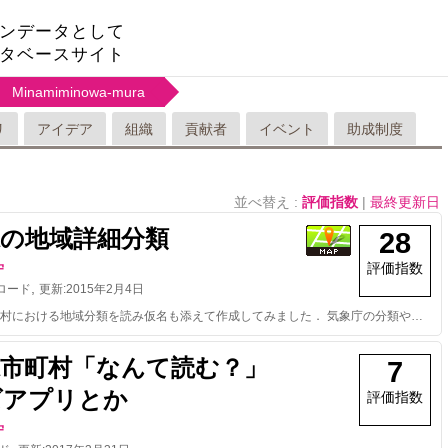
ンデータとして
タベースサイト
Minamiminowa-mura
リ
アイデア
組織
貢献者
イベント
助成制度
並べ替え :
評価指数
|
最終更新日
県の地域詳細分類
28
評価指数
守
,
ロード
更新:
2015年2月4日
長野県全市町村における地域分類を読み仮名も添えて作成してみました． 気象庁の分類や，豪雪指定，交流周波数（60Hz/50Hz）の情報も付加してあります．住所と緯度経度情報の入力が完了したので改めてアップロードしました． *広域連合の情報を追加しました（2014.11.29）
県市町村「なんて読む？」
7
ズアプリとか
評価指数
守