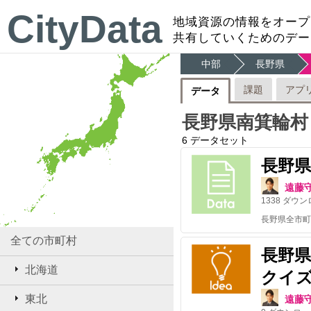
CityData
地域資源の情報をオープ
共有していくためのデー
中部
長野県
課題
アプ
データ
長野県南箕輪村
6
データセット
長野
遠藤
1338
ダウン
全ての市町村
長野
北海道
クイ
東北
遠藤