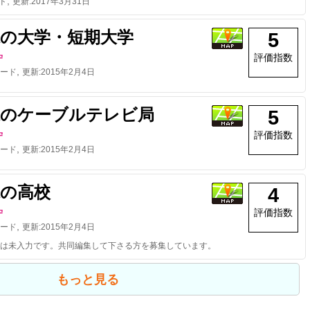
,
ド
更新:
2017年3月31日
県の大学・短期大学
5
評価指数
守
,
ード
更新:
2015年2月4日
県のケーブルテレビ局
5
評価指数
守
,
ード
更新:
2015年2月4日
県の高校
4
評価指数
守
,
ード
更新:
2015年2月4日
は未入力です。共同編集して下さる方を募集しています。
もっと見る