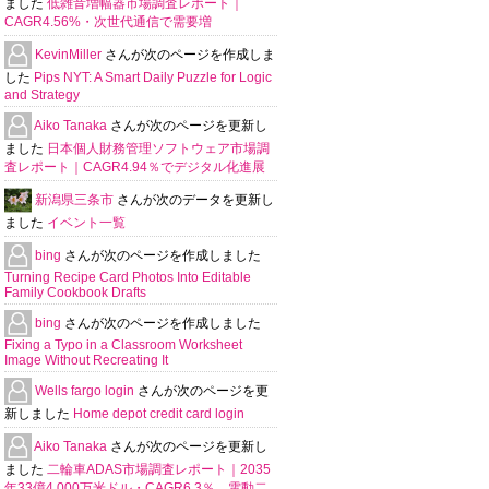
ました
低雑音増幅器市場調査レポート｜
CAGR4.56%・次世代通信で需要増
KevinMiller
さんが次のページを作成しま
した
Pips NYT: A Smart Daily Puzzle for Logic
and Strategy
Aiko Tanaka
さんが次のページを更新し
ました
日本個人財務管理ソフトウェア市場調
査レポート｜CAGR4.94％でデジタル化進展
新潟県三条市
さんが次のデータを更新し
ました
イベント一覧
bing
さんが次のページを作成しました
Turning Recipe Card Photos Into Editable
Family Cookbook Drafts
bing
さんが次のページを作成しました
Fixing a Typo in a Classroom Worksheet
Image Without Recreating It
Wells fargo login
さんが次のページを更
新しました
Home depot credit card login
Aiko Tanaka
さんが次のページを更新し
ました
二輪車ADAS市場調査レポート｜2035
年33億4,000万米ドル・CAGR6.3％、電動二