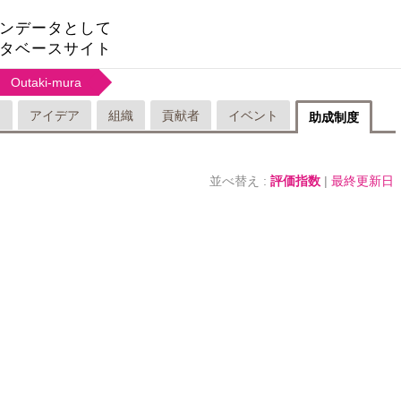
ンデータとして
タベースサイト
Outaki-mura
リ
アイデア
組織
貢献者
イベント
助成制度
並べ替え :
評価指数
|
最終更新日