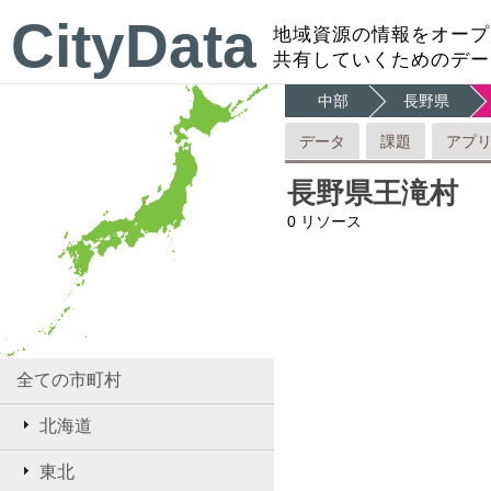
CityData
地域資源の情報をオープ
共有していくためのデー
中部
長野県
データ
課題
アプ
長野県王滝村
0
リソース
全ての市町村
北海道
東北