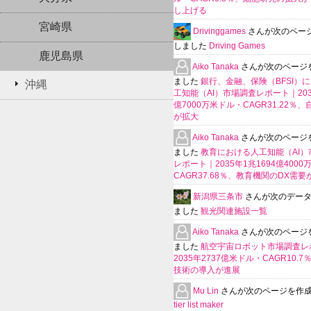
し上げる
宮崎県
Drivinggames
さんが次のペー
しました
Driving Games
鹿児島県
Aiko Tanaka
さんが次のページ
ました
銀行、金融、保険（BFSI）
沖縄
工知能（AI）市場調査レポート｜2035
億7000万米ドル・CAGR31.22％
が拡大
Aiko Tanaka
さんが次のページ
ました
教育における人工知能（AI）
レポート｜2035年1兆1694億400
CAGR37.68％、教育機関のDX需要
新潟県三条市
さんが次のデー
ました
観光関連施設一覧
Aiko Tanaka
さんが次のページ
ました
航空宇宙ロボット市場調査レ
2035年2737億米ドル・CAGR10.
技術の導入が進展
Mu Lin
さんが次のページを作
tier list maker