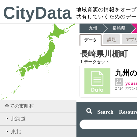
CityData
地域資源の情報をオープ
共有していくためのデー
九州
長崎県
課題
アプ
データ
長崎県川棚町
1
データセット
九州
yous
2714
ダウン
全ての市町村
Search Resourc
北海道
東北