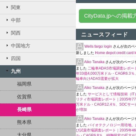
関東
CityData.jpへの掲
中部
関西
ニュースフィード
中国地方
Wells fargo login
さんが次のペ
新しました
Home depot credit card l
四国
Aiko Tanaka
さんが次のページ
ました
二輪車ADAS市場調査レポート
九州
年33億4,000万米ドル・CAGR6.3
輪車向けADAS需要が拡大
福岡県
Aiko Tanaka
さんが次のページ
ました
サービスとして情報技術（IT
佐賀県
リティ市場調査レポート｜2035年770
万米ドル・CAGR12.4％、SOCサ
長崎県
が増加
Aiko Tanaka
さんが次のページ
熊本県
ました
バイオテクノロジー用培地、
び試薬市場調査レポート｜2035年4
大分県
ル・CAGR6.8％、細胞研究の拡大