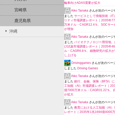
輪車向けADAS需要が拡大
宮崎県
Aiko Tanaka
さんが次のページ
ました
サービスとして情報技術（IT
鹿児島県
リティ市場調査レポート｜2035年770
万米ドル・CAGR12.4％、SOCサ
が増加
沖縄
Aiko Tanaka
さんが次のページ
ました
バイオテクノロジー用培地、
び試薬市場調査レポート｜2035年4
ル・CAGR6.8％、細胞研究の拡大
し上げる
Drivinggames
さんが次のペー
しました
Driving Games
Aiko Tanaka
さんが次のページ
ました
銀行、金融、保険（BFSI）
工知能（AI）市場調査レポート｜2035
億7000万米ドル・CAGR31.22％
が拡大
Aiko Tanaka
さんが次のページ
ました
教育における人工知能（AI）
レポート｜2035年1兆1694億400