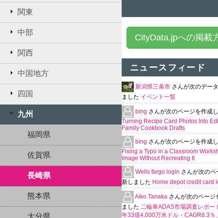
関東
中部
CityData.jpへの掲
関西
ニュースフィード
中国地方
新潟県三条市
さんが次のデー
四国
ました
イベント一覧
bing
さんが次のページを作成
九州
Turning Recipe Card Photos Into Edi
Family Cookbook Drafts
福岡県
bing
さんが次のページを作成
Fixing a Typo in a Classroom Works
佐賀県
Image Without Recreating It
Wells fargo login
さんが次のペ
長崎県
新しました
Home depot credit card l
熊本県
Aiko Tanaka
さんが次のページ
ました
二輪車ADAS市場調査レポート
年33億4,000万米ドル・CAGR6.3
大分県