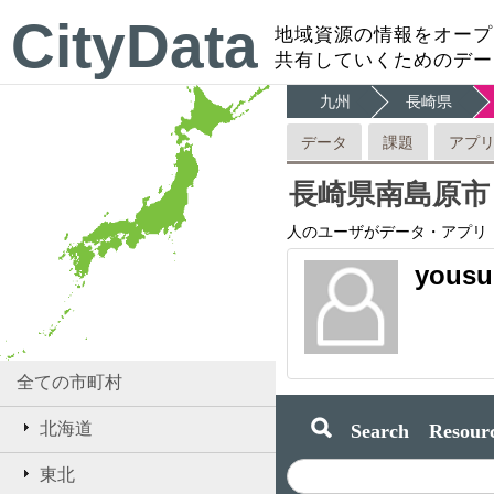
CityData
地域資源の情報をオープ
共有していくためのデー
九州
長崎県
データ
課題
アプ
長崎県南島原市
人のユーザがデータ・アプリ
yousu
全ての市町村
Search Resourc
北海道
東北