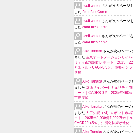
scott winter
さんが次のページ
した
Fruit Box Game
scott winter
さんが次のページ
した
color tiles game
scott winter
さんが次のページ
した
color tiles game
Aiko Tanaka
さんが次のページ
ました
産業オートメーションサイバ
リティ市場調査レポート｜2035年225
万米ドル・CAGR8.5％、重要イン
進展
Aiko Tanaka
さんが次のページ
ました
防衛サイバーセキュリティ市
ポート｜CAGR8.0％、2035年460
市場展望
Aiko Tanaka
さんが次のページ
ました
人工知能（AI）ロボット市場
ート｜2035年1,939億7,000万米ド
CAGR29.45％、知能化技術が進化
Aiko Tanaka
さんが次のページ