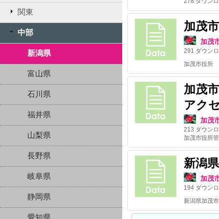
278
ダウンロ
関東
加茂市
中部
加茂
291
ダウンロ
新潟県
加茂市役所 
富山県
加茂市
石川県
アク
福井県
加茂
213
ダウンロ
山梨県
加茂市役所管
長野県
新潟県
岐阜県
加茂
194
ダウンロ
静岡県
新潟県加茂市
愛知県