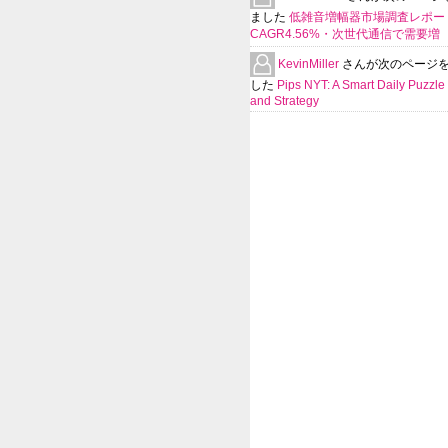
ました
低雑音増幅器市場調査レポー
CAGR4.56%・次世代通信で需要増
KevinMiller
さんが次のページ
した
Pips NYT: A Smart Daily Puzzle 
and Strategy