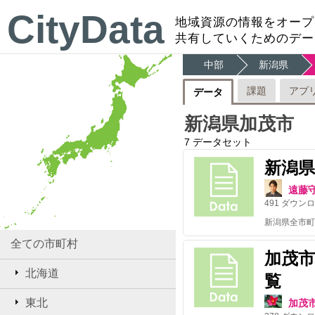
CityData
地域資源の情報をオープ
共有していくためのデー
中部
新潟県
課題
アプ
データ
新潟県加茂市
7
データセット
新潟
遠藤
491
ダウンロ
全ての市町村
加茂市
北海道
覧
東北
加茂