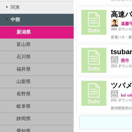
関東
高速
中部
遠藤
389
ダウンロ
新潟県
長電バス・新
富山県
tsuba
石川県
燕市
353
ダウンロ
福井県
山梨県
ツバ
長野県
lol ot
241
ダウンロ
岐阜県
新潟県燕市の公
静岡県
愛知県