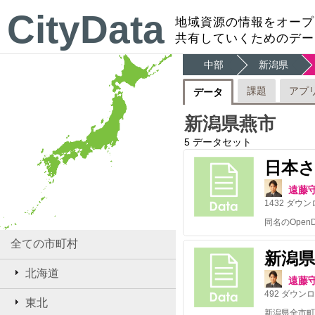
CityData
地域資源の情報をオープ
共有していくためのデー
中部
新潟県
課題
アプ
データ
新潟県燕市
5
データセット
日本さ
遠藤
1432
ダウン
全ての市町村
新潟
北海道
遠藤
492
ダウンロ
東北