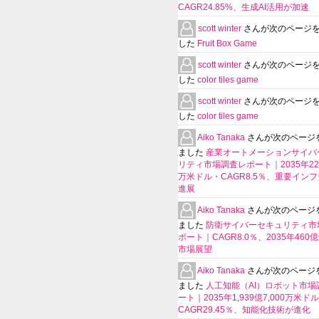
CAGR24.85%、生成AI活用が加速
scott winter
さんが次のページ
した
Fruit Box Game
scott winter
さんが次のページ
した
color tiles game
scott winter
さんが次のページ
した
color tiles game
Aiko Tanaka
さんが次のページ
ました
産業オートメーションサイバ
リティ市場調査レポート｜2035年225
万米ドル・CAGR8.5％、重要イン
進展
Aiko Tanaka
さんが次のページ
ました
防衛サイバーセキュリティ市
ポート｜CAGR8.0％、2035年460
市場展望
Aiko Tanaka
さんが次のページ
ました
人工知能（AI）ロボット市場
ート｜2035年1,939億7,000万米ド
CAGR29.45％、知能化技術が進化