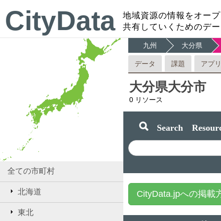
CityData
地域資源の情報をオープ
共有していくためのデー
九州
大分県
データ
課題
アプ
大分県大分市
0
リソース
Search Resourc
全ての市町村
北海道
CityData.jpへの掲
東北