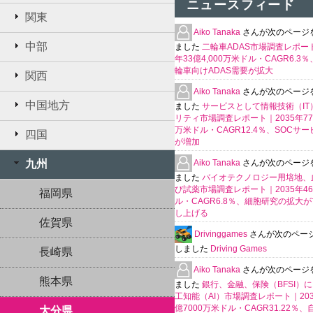
ニュースフィード
関東
Aiko Tanaka
さんが次のページ
中部
ました
二輪車ADAS市場調査レポート
年33億4,000万米ドル・CAGR6.3
輪車向けADAS需要が拡大
関西
Aiko Tanaka
さんが次のページ
中国地方
ました
サービスとして情報技術（IT
リティ市場調査レポート｜2035年770
万米ドル・CAGR12.4％、SOCサ
四国
が増加
Aiko Tanaka
さんが次のページ
九州
ました
バイオテクノロジー用培地、
び試薬市場調査レポート｜2035年4
福岡県
ル・CAGR6.8％、細胞研究の拡大
し上げる
佐賀県
Drivinggames
さんが次のペー
しました
Driving Games
長崎県
Aiko Tanaka
さんが次のページ
熊本県
ました
銀行、金融、保険（BFSI）
工知能（AI）市場調査レポート｜2035
億7000万米ドル・CAGR31.22％
大分県