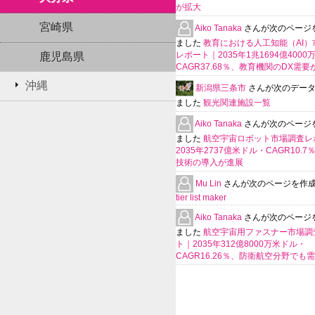
が拡大
宮崎県
Aiko Tanaka
さんが次のページ
ました
教育における人工知能（AI）
レポート｜2035年1兆1694億400
鹿児島県
CAGR37.68％、教育機関のDX需要
沖縄
新潟県三条市
さんが次のデー
ました
観光関連施設一覧
Aiko Tanaka
さんが次のページ
ました
航空宇宙ロボット市場調査レ
2035年2737億米ドル・CAGR10.
技術の導入が進展
Mu Lin
さんが次のページを作
tier list maker
Aiko Tanaka
さんが次のページ
ました
航空宇宙用ファスナー市場調
ト｜2035年312億8000万米ドル・
CAGR16.26％、防衛航空分野でも