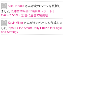
Aiko Tanaka
さんが次のページを更新し
ました
低雑音増幅器市場調査レポート｜
CAGR4.56%・次世代通信で需要増
KevinMiller
さんが次のページを作成しま
した
Pips NYT: A Smart Daily Puzzle for Logic
and Strategy