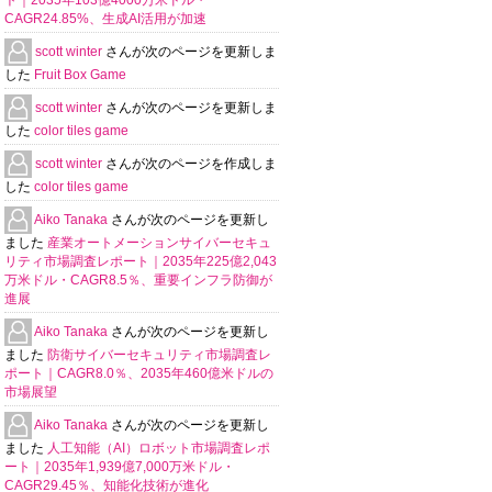
ト｜2035年103億4000万米ドル・
CAGR24.85%、生成AI活用が加速
scott winter
さんが次のページを更新しま
した
Fruit Box Game
scott winter
さんが次のページを更新しま
した
color tiles game
scott winter
さんが次のページを作成しま
した
color tiles game
Aiko Tanaka
さんが次のページを更新し
ました
産業オートメーションサイバーセキュ
リティ市場調査レポート｜2035年225億2,043
万米ドル・CAGR8.5％、重要インフラ防御が
進展
Aiko Tanaka
さんが次のページを更新し
ました
防衛サイバーセキュリティ市場調査レ
ポート｜CAGR8.0％、2035年460億米ドルの
市場展望
Aiko Tanaka
さんが次のページを更新し
ました
人工知能（AI）ロボット市場調査レポ
ート｜2035年1,939億7,000万米ドル・
CAGR29.45％、知能化技術が進化