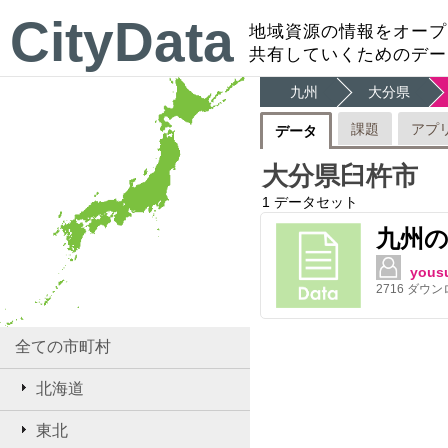
CityData
地域資源の情報をオープ
共有していくためのデー
九州
大分県
課題
アプ
データ
大分県臼杵市
1
データセット
九州
yous
2716
ダウン
全ての市町村
北海道
東北