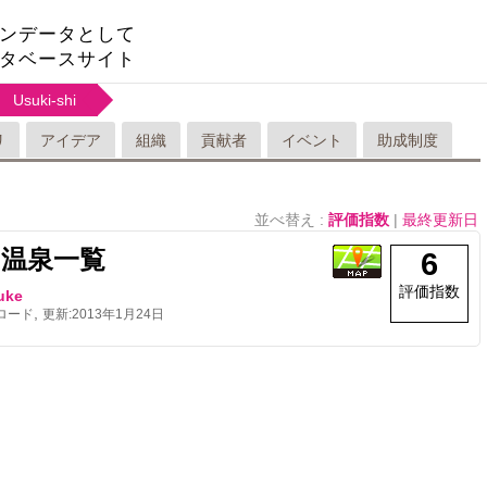
ンデータとして
タベースサイト
Usuki-shi
リ
アイデア
組織
貢献者
イベント
助成制度
並べ替え :
評価指数
|
最終更新日
の温泉一覧
6
評価指数
uke
,
ロード
更新:
2013年1月24日