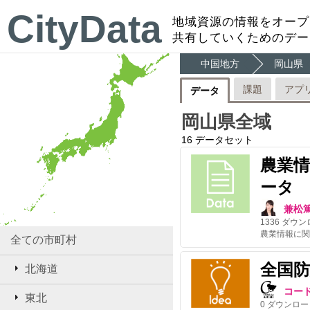
CityData
地域資源の情報をオープ
共有していくためのデー
中国地方
岡山県
課題
アプ
データ
岡山県全域
16
データセット
農業
ータ
兼松
1336
ダウン
全ての市町村
全国
北海道
コー
東北
0
ダウンロー