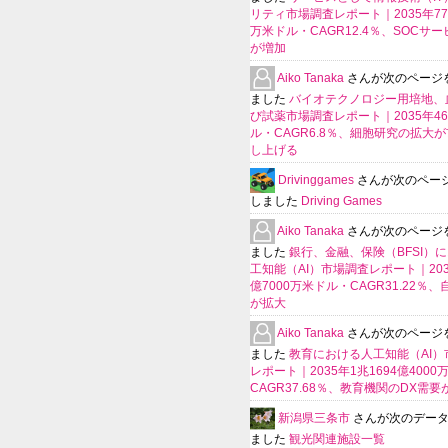
リティ市場調査レポート｜2035年770
万米ドル・CAGR12.4％、SOCサ
が増加
Aiko Tanaka
さんが次のページ
ました
バイオテクノロジー用培地、
び試薬市場調査レポート｜2035年4
ル・CAGR6.8％、細胞研究の拡大
し上げる
Drivinggames
さんが次のペー
しました
Driving Games
Aiko Tanaka
さんが次のページ
ました
銀行、金融、保険（BFSI）
工知能（AI）市場調査レポート｜2035
億7000万米ドル・CAGR31.22％
が拡大
Aiko Tanaka
さんが次のページ
ました
教育における人工知能（AI）
レポート｜2035年1兆1694億400
CAGR37.68％、教育機関のDX需要
新潟県三条市
さんが次のデー
ました
観光関連施設一覧