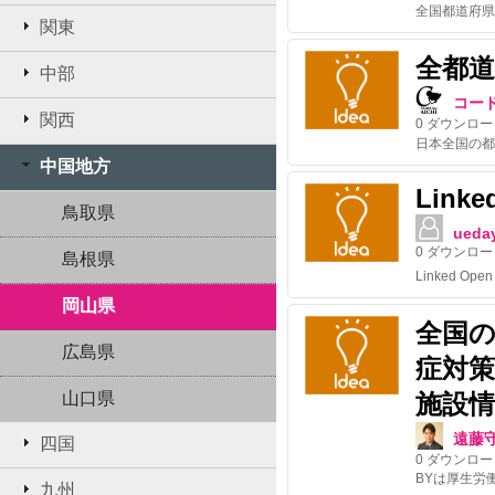
関東
全都
中部
コー
関西
0
ダウンロー
中国地方
Linke
鳥取県
ueda
0
ダウンロー
島根県
岡山県
全国
広島県
症対
山口県
施設情
遠藤
四国
0
ダウンロー
BYは厚生労
九州