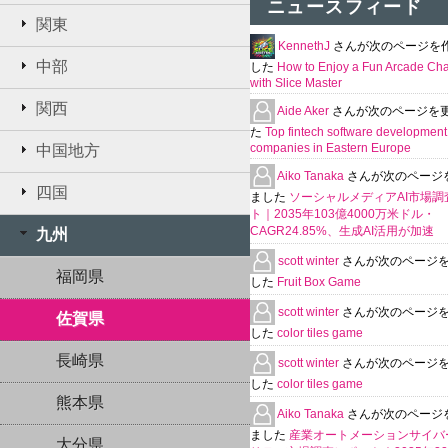
ニュースフィード
関東
KennethJ
さんが次のページを
中部
した
How to Enjoy a Fun Arcade Ch
with Slice Master
関西
Aide Aker
さんが次のページを
た
Top fintech software development
companies in Eastern Europe
中国地方
Aiko Tanaka
さんが次のページ
四国
ました
ソーシャルメディアAI市場調
ト｜2035年103億4000万米ドル・
CAGR24.85%、生成AI活用が加速
九州
scott winter
さんが次のページ
福岡県
した
Fruit Box Game
scott winter
さんが次のページ
佐賀県
した
color tiles game
長崎県
scott winter
さんが次のページ
した
color tiles game
熊本県
Aiko Tanaka
さんが次のページ
ました
産業オートメーションサイバ
大分県