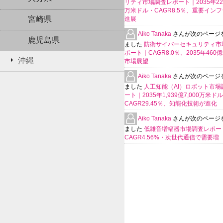
リティ市場調査レポート｜2035年225
万米ドル・CAGR8.5％、重要イン
宮崎県
進展
Aiko Tanaka
さんが次のページ
鹿児島県
ました
防衛サイバーセキュリティ市
ポート｜CAGR8.0％、2035年460
沖縄
市場展望
Aiko Tanaka
さんが次のページ
ました
人工知能（AI）ロボット市場
ート｜2035年1,939億7,000万米ド
CAGR29.45％、知能化技術が進化
Aiko Tanaka
さんが次のページ
ました
低雑音増幅器市場調査レポー
CAGR4.56%・次世代通信で需要増