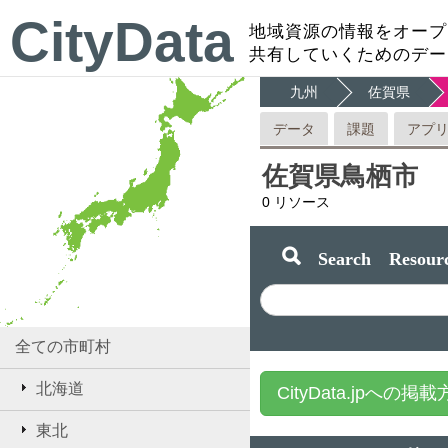
CityData
地域資源の情報をオープ
共有していくためのデー
九州
佐賀県
データ
課題
アプ
佐賀県鳥栖市
0
リソース
Search Resourc
全ての市町村
北海道
CityData.jpへの掲
東北