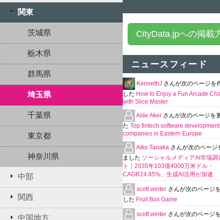
関東
茨城県
CityData.jpへの掲
栃木県
ニュースフィード
群馬県
KennethJ
さんが次のページを
埼玉県
した
How to Enjoy a Fun Arcade Ch
with Slice Master
千葉県
Aide Aker
さんが次のページを
た
Top fintech software development
companies in Eastern Europe
東京都
Aiko Tanaka
さんが次のページ
神奈川県
ました
ソーシャルメディアAI市場調
ト｜2035年103億4000万米ドル・
CAGR24.85%、生成AI活用が加速
中部
scott winter
さんが次のページ
関西
した
Fruit Box Game
scott winter
さんが次のページ
中国地方