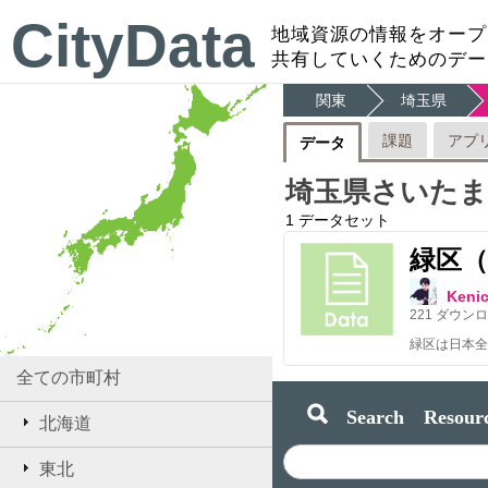
CityData
地域資源の情報をオープ
共有していくためのデー
関東
埼玉県
課題
アプ
データ
埼玉県さいたま
1
データセット
緑区（
Kenic
221
ダウンロ
全ての市町村
Search Resourc
北海道
東北