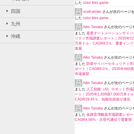
した
color tiles game
四国
scott winter
さんが次のページ
した
color tiles game
九州
Aiko Tanaka
さんが次のページ
ました
産業オートメーションサイバ
沖縄
リティ市場調査レポート｜2035年225
万米ドル・CAGR8.5％、重要イン
進展
Aiko Tanaka
さんが次のページ
ました
防衛サイバーセキュリティ市
ポート｜CAGR8.0％、2035年460
市場展望
Aiko Tanaka
さんが次のページ
ました
人工知能（AI）ロボット市場
ート｜2035年1,939億7,000万米ド
CAGR29.45％、知能化技術が進化
Aiko Tanaka
さんが次のページ
ました
低雑音増幅器市場調査レポー
CAGR4.56%・次世代通信で需要増