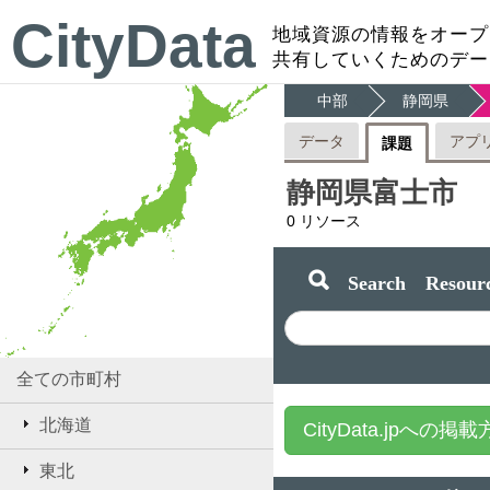
CityData
地域資源の情報をオープ
共有していくためのデー
中部
静岡県
データ
アプ
課題
静岡県富士市
0
リソース
Search Resourc
全ての市町村
北海道
CityData.jpへの掲
東北