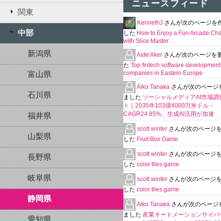
ニュースフィード
関東
KennethJ
さんが次のページを
中部
した
How to Enjoy a Fun Arcade Ch
with Slice Master
新潟県
Aide Aker
さんが次のページを
た
Top fintech software development
companies in Eastern Europe
富山県
Aiko Tanaka
さんが次のページ
石川県
ました
ソーシャルメディアAI市場調
ト｜2035年103億4000万米ドル・
CAGR24.85%、生成AI活用が加速
福井県
scott winter
さんが次のページ
山梨県
した
Fruit Box Game
scott winter
さんが次のページ
長野県
した
color tiles game
岐阜県
scott winter
さんが次のページ
した
color tiles game
静岡県
Aiko Tanaka
さんが次のページ
ました
産業オートメーションサイバ
愛知県