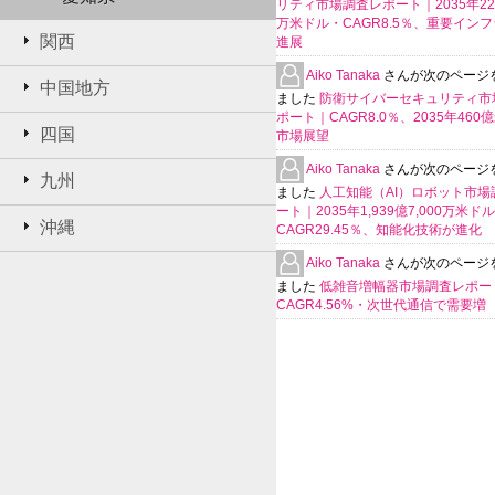
リティ市場調査レポート｜2035年225
万米ドル・CAGR8.5％、重要イン
関西
進展
Aiko Tanaka
さんが次のページ
中国地方
ました
防衛サイバーセキュリティ市
ポート｜CAGR8.0％、2035年460
四国
市場展望
Aiko Tanaka
さんが次のページ
九州
ました
人工知能（AI）ロボット市場
ート｜2035年1,939億7,000万米ド
沖縄
CAGR29.45％、知能化技術が進化
Aiko Tanaka
さんが次のページ
ました
低雑音増幅器市場調査レポー
CAGR4.56%・次世代通信で需要増