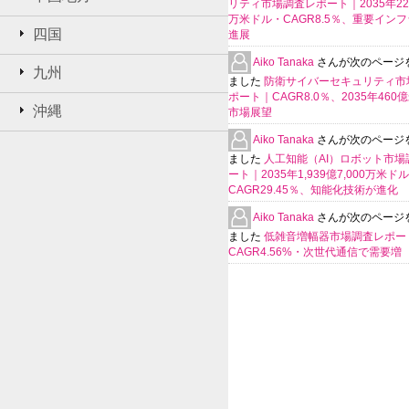
リティ市場調査レポート｜2035年225
万米ドル・CAGR8.5％、重要イン
四国
進展
Aiko Tanaka
さんが次のページ
九州
ました
防衛サイバーセキュリティ市
ポート｜CAGR8.0％、2035年460
沖縄
市場展望
Aiko Tanaka
さんが次のページ
ました
人工知能（AI）ロボット市場
ート｜2035年1,939億7,000万米ド
CAGR29.45％、知能化技術が進化
Aiko Tanaka
さんが次のページ
ました
低雑音増幅器市場調査レポー
CAGR4.56%・次世代通信で需要増