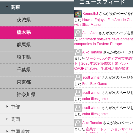
ニュースフィード
関東
KennethJ
さんが次のページを
茨城県
した
How to Enjoy a Fun Arcade Ch
with Slice Master
栃木県
Aide Aker
さんが次のページを
た
Top fintech software development
companies in Eastern Europe
群馬県
Aiko Tanaka
さんが次のページ
埼玉県
ました
ソーシャルメディアAI市場調
ト｜2035年103億4000万米ドル・
CAGR24.85%、生成AI活用が加速
千葉県
scott winter
さんが次のページ
東京都
した
Fruit Box Game
scott winter
さんが次のページ
神奈川県
した
color tiles game
中部
scott winter
さんが次のページ
した
color tiles game
関西
Aiko Tanaka
さんが次のページ
ました
産業オートメーションサイバ
中国地方