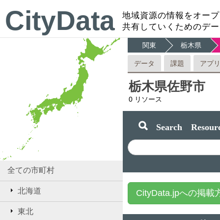
CityData
地域資源の情報をオープ
共有していくためのデー
関東
栃木県
データ
課題
アプ
栃木県佐野市
0
リソース
Search Resourc
全ての市町村
北海道
CityData.jpへの掲
東北