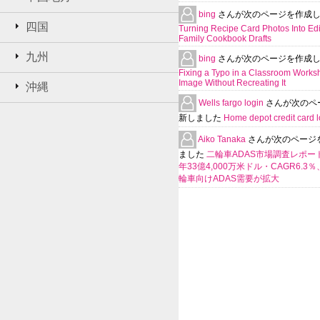
bing
さんが次のページを作成
四国
Turning Recipe Card Photos Into Edi
Family Cookbook Drafts
九州
bing
さんが次のページを作成
Fixing a Typo in a Classroom Works
Image Without Recreating It
沖縄
Wells fargo login
さんが次のペ
新しました
Home depot credit card l
Aiko Tanaka
さんが次のページ
ました
二輪車ADAS市場調査レポート
年33億4,000万米ドル・CAGR6.3
輪車向けADAS需要が拡大