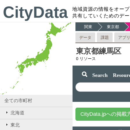
CityData
地域資源の情報をオープ
共有していくためのデー
関東
東京都
データ
課題
アプ
東京都練馬区
0
リソース
Search Resourc
全ての市町村
北海道
CityData.jpへの掲
東北