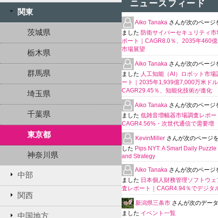
ニュースフィード
関東
Aiko Tanaka
さんが次のページ
茨城県
ました
防衛サイバーセキュリティ市
ポート｜CAGR8.0％、2035年460
市場展望
栃木県
Aiko Tanaka
さんが次のページ
群馬県
ました
人工知能（AI）ロボット市場
ート｜2035年1,939億7,000万米ド
CAGR29.45％、知能化技術が進化
埼玉県
Aiko Tanaka
さんが次のページ
千葉県
ました
低雑音増幅器市場調査レポー
CAGR4.56%・次世代通信で需要増
東京都
KevinMiller
さんが次のページ
した
Pips NYT: A Smart Daily Puzzle 
神奈川県
and Strategy
Aiko Tanaka
さんが次のページ
中部
ました
日本個人財務管理ソフトウェ
査レポート｜CAGR4.94％でデジタ
関西
新潟県三条市
さんが次のデー
ました
イベント一覧
中国地方