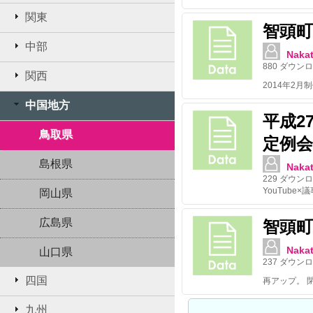
関東
智頭町 
中部
Nakat
880
ダウンロ
関西
中国地方
平成2
鳥取県
定例会
島根県
Nakat
229
ダウンロ
YouTube
岡山県
広島県
智頭町
Nakat
山口県
237
ダウンロ
四国
再アップ。 
九州