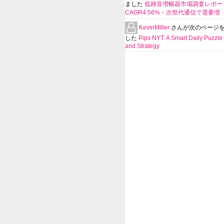
ました
低雑音増幅器市場調査レポー
CAGR4.56%・次世代通信で需要増
KevinMiller
さんが次のページ
した
Pips NYT: A Smart Daily Puzzle 
and Strategy