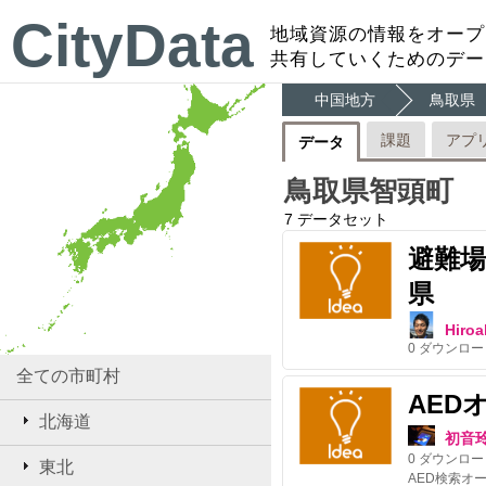
CityData
地域資源の情報をオープ
共有していくためのデー
中国地方
鳥取県
課題
アプ
データ
鳥取県智頭町
7
データセット
避難
県
Hiroa
0
ダウンロー
全ての市町村
AED
北海道
初音
0
ダウンロー
東北