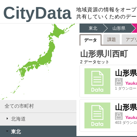
CityData
地域資源の情報をオープ
共有していくためのデー
東北
山形県
課題
アプ
データ
山形県川西町
2
データセット
山形県
Yauk
1
ダウンロー
山形県
全ての市町村
Yauk
北海道
403
ダウンロ
東北