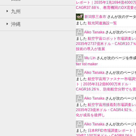
レポート｜2035年1兆1694億400
CAGR37.68％、教育機関のDX需要
九州
新潟県三条市
さんが次のデー
ました
観光関連施設一覧
沖縄
Aiko Tanaka
さんが次のページ
ました
航空宇宙ロボット市場調査レ
2035年2737億米ドル・CAGR10.
技術の導入が進展
Mu Lin
さんが次のページを作
tier list maker
Aiko Tanaka
さんが次のページ
ました
航空宇宙用ファスナー市場調
ト｜2035年312億8000万米ドル・
CAGR16.26％、防衛航空分野でも
Aiko Tanaka
さんが次のページ
ました
航空宇宙用接着剤市場調査レ
2035年23億米ドル・CAGR4.92％
化が成長を後押し
Aiko Tanaka
さんが次のページ
ました
日本RFID市場調査レポート｜
20億7,100万米ドル・CAGR8.06