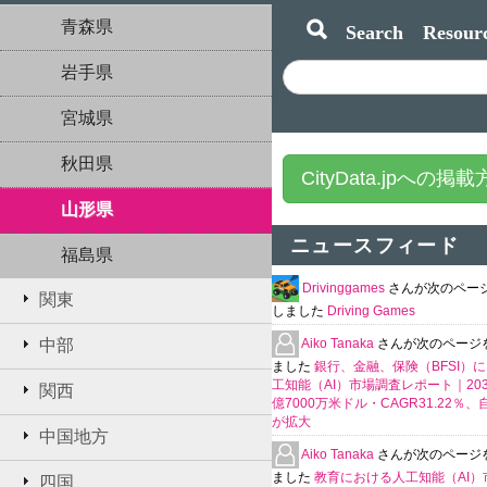
青森県
Search Resourc
岩手県
宮城県
秋田県
CityData.jpへの掲
山形県
ニュースフィード
福島県
Drivinggames
さんが次のペー
関東
しました
Driving Games
Aiko Tanaka
さんが次のページ
中部
ました
銀行、金融、保険（BFSI）
工知能（AI）市場調査レポート｜2035
関西
億7000万米ドル・CAGR31.22％
が拡大
中国地方
Aiko Tanaka
さんが次のページ
ました
教育における人工知能（AI）
四国