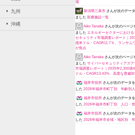
場
新潟県三条市
さんが次のデー
九州
ました
医療施設一覧
沖縄
Aiko Tanaka
さんが次のページ
ました
エネルギーセクターにおける
セキュリティ市場調査レポート｜203
億米ドル・CAGR11.7％、ランサム
が焦点
Aiko Tanaka
さんが次のページ
ました
サイバーセキュリティアズア
市場調査レポート｜2035年2,300億4
ドル・CAGR13.43%、高度な脅威
福井市役所
さんが次のデータ
した
2026年福井市町丁別 年齢別
福井市役所
さんが次のデータ
した
2026年福井市町丁別 人口・
福井市役所
さんが次のデータ
した
2026年福井市全域・地区別 