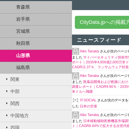
青森県
岩手県
CityData.jpへの掲
宮城県
ニュースフィード
秋田県
Aiko Tanaka
さんが次のページ
山形県
ました
サイバーセキュリティ技術市
ポート｜2035年4,956億2,000万米
福島県
CAGR11.37％、ランサムウェア対
Aiko Tanaka
さんが次のページ
関東
ました
医薬品開発および創薬における
調査レポート｜CAGR9.90％・2035年
中部
米ドルへ飛躍
IT-SOCIAL
さんが次のデータを
関西
した
日本の空港
Aiko Tanaka
さんが次のページ
中国地方
ました
日本移動補助医療機器市場調
ト｜CAGR8.44%で拡大する次世代
四国