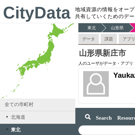
CityData
地域資源の情報をオープ
共有していくためのデー
東北
山形県
データ
課題
アプ
山形県新庄市
人のユーザがデータ・アプリ
Yauk
全ての市町村
Search Resourc
北海道
東北