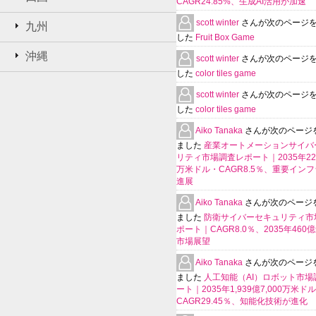
CAGR24.85%、生成AI活用が加速
scott winter
さんが次のページ
九州
した
Fruit Box Game
沖縄
scott winter
さんが次のページ
した
color tiles game
scott winter
さんが次のページ
した
color tiles game
Aiko Tanaka
さんが次のページ
ました
産業オートメーションサイバ
リティ市場調査レポート｜2035年225
万米ドル・CAGR8.5％、重要イン
進展
Aiko Tanaka
さんが次のページ
ました
防衛サイバーセキュリティ市
ポート｜CAGR8.0％、2035年460
市場展望
Aiko Tanaka
さんが次のページ
ました
人工知能（AI）ロボット市場
ート｜2035年1,939億7,000万米ド
CAGR29.45％、知能化技術が進化