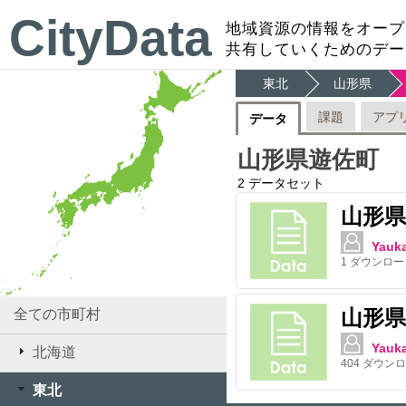
CityData
地域資源の情報をオープ
共有していくためのデー
東北
山形県
課題
アプ
データ
山形県遊佐町
2
データセット
山形県
Yauk
1
ダウンロー
山形県
全ての市町村
Yauk
北海道
404
ダウンロ
東北