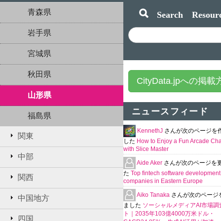
青森県
Search Resourc
岩手県
宮城県
秋田県
CityData.jpへの掲
山形県
ニュースフィード
福島県
KennethJ
さんが次のページを
関東
した
How to Enjoy a Fun Arcade Ch
with Slice Master
中部
Aide Aker
さんが次のページを
た
Top fintech software development
関西
companies in Eastern Europe
Aiko Tanaka
さんが次のページ
中国地方
ました
ソーシャルメディアAI市場調
ト｜2035年103億4000万米ドル・
四国