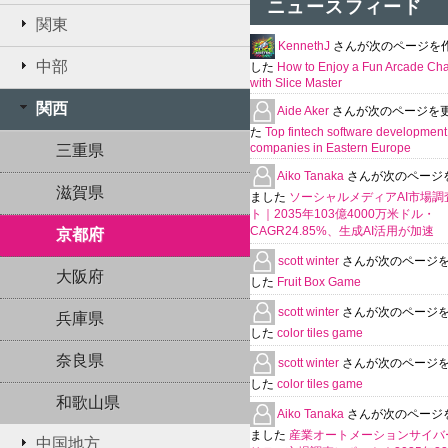
ニュースフィード
関東
KennethJ
さんが次のページを
中部
した
How to Enjoy a Fun Arcade Ch
with Slice Master
関西
Aide Aker
さんが次のページを
た
Top fintech software development
companies in Eastern Europe
三重県
Aiko Tanaka
さんが次のページ
滋賀県
ました
ソーシャルメディアAI市場調
ト｜2035年103億4000万米ドル・
CAGR24.85%、生成AI活用が加速
京都府
scott winter
さんが次のページ
大阪府
した
Fruit Box Game
scott winter
さんが次のページ
兵庫県
した
color tiles game
奈良県
scott winter
さんが次のページ
した
color tiles game
和歌山県
Aiko Tanaka
さんが次のページ
ました
産業オートメーションサイバ
中国地方