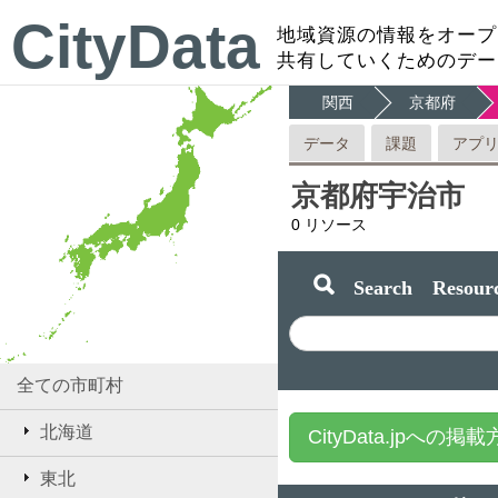
CityData
地域資源の情報をオープ
共有していくためのデー
関西
京都府
データ
課題
アプ
京都府宇治市
0
リソース
Search Resourc
全ての市町村
北海道
CityData.jpへの掲
東北