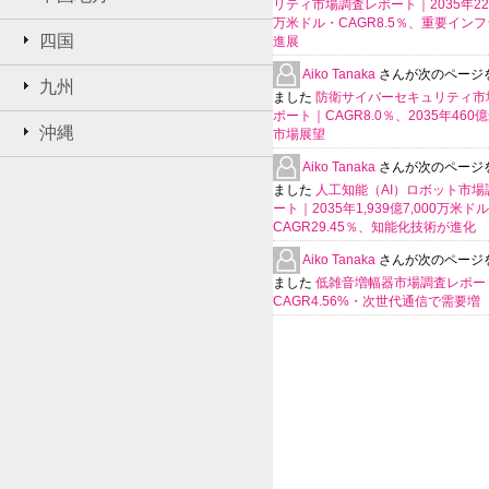
リティ市場調査レポート｜2035年225
万米ドル・CAGR8.5％、重要イン
四国
進展
Aiko Tanaka
さんが次のページ
九州
ました
防衛サイバーセキュリティ市
ポート｜CAGR8.0％、2035年460
沖縄
市場展望
Aiko Tanaka
さんが次のページ
ました
人工知能（AI）ロボット市場
ート｜2035年1,939億7,000万米ド
CAGR29.45％、知能化技術が進化
Aiko Tanaka
さんが次のページ
ました
低雑音増幅器市場調査レポー
CAGR4.56%・次世代通信で需要増