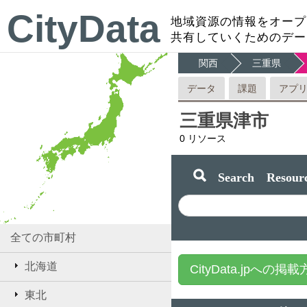
CityData
地域資源の情報をオープ
共有していくためのデー
関西
三重県
データ
課題
アプ
三重県津市
0
リソース
Search Resourc
全ての市町村
北海道
CityData.jpへの掲
東北