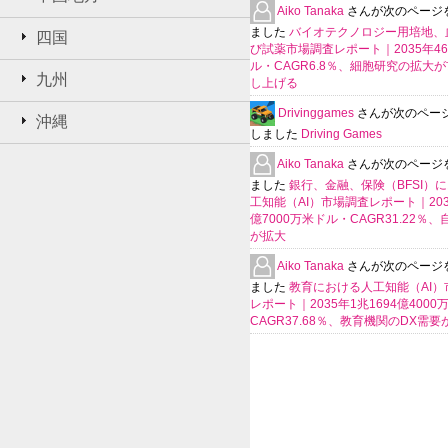
Aiko Tanaka
さんが次のページ
ました
バイオテクノロジー用培地、
四国
び試薬市場調査レポート｜2035年4
ル・CAGR6.8％、細胞研究の拡大
九州
し上げる
Drivinggames
さんが次のペー
沖縄
しました
Driving Games
Aiko Tanaka
さんが次のページ
ました
銀行、金融、保険（BFSI）
工知能（AI）市場調査レポート｜2035
億7000万米ドル・CAGR31.22％
が拡大
Aiko Tanaka
さんが次のページ
ました
教育における人工知能（AI）
レポート｜2035年1兆1694億400
CAGR37.68％、教育機関のDX需要