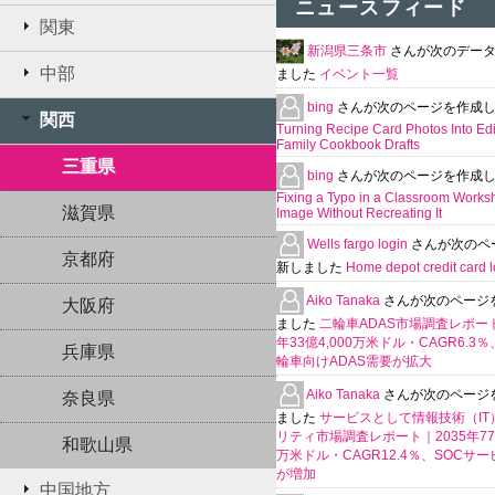
ニュースフィード
関東
新潟県三条市
さんが次のデー
中部
ました
イベント一覧
bing
さんが次のページを作成
関西
Turning Recipe Card Photos Into Edi
Family Cookbook Drafts
三重県
bing
さんが次のページを作成
Fixing a Typo in a Classroom Works
滋賀県
Image Without Recreating It
Wells fargo login
さんが次のペ
京都府
新しました
Home depot credit card l
Aiko Tanaka
さんが次のページ
大阪府
ました
二輪車ADAS市場調査レポート
年33億4,000万米ドル・CAGR6.3
兵庫県
輪車向けADAS需要が拡大
Aiko Tanaka
さんが次のページ
奈良県
ました
サービスとして情報技術（IT
リティ市場調査レポート｜2035年770
和歌山県
万米ドル・CAGR12.4％、SOCサ
が増加
中国地方