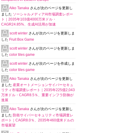
Aiko Tanaka
さんが次のページを更新し
ました
ソーシャルメディアAI市場調査レポー
ト｜2035年103億4000万米ドル・
CAGR24.85%、生成AI活用が加速
scott winter
さんが次のページを更新しま
した
Fruit Box Game
scott winter
さんが次のページを更新しま
した
color tiles game
scott winter
さんが次のページを作成しま
した
color tiles game
Aiko Tanaka
さんが次のページを更新し
ました
産業オートメーションサイバーセキュ
リティ市場調査レポート｜2035年225億2,043
万米ドル・CAGR8.5％、重要インフラ防御が
進展
Aiko Tanaka
さんが次のページを更新し
ました
防衛サイバーセキュリティ市場調査レ
ポート｜CAGR8.0％、2035年460億米ドルの
市場展望