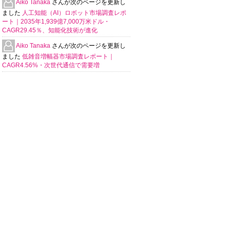
Aiko Tanaka
さんが次のページを更新し
ました
人工知能（AI）ロボット市場調査レポ
ート｜2035年1,939億7,000万米ドル・
CAGR29.45％、知能化技術が進化
Aiko Tanaka
さんが次のページを更新し
ました
低雑音増幅器市場調査レポート｜
CAGR4.56%・次世代通信で需要増