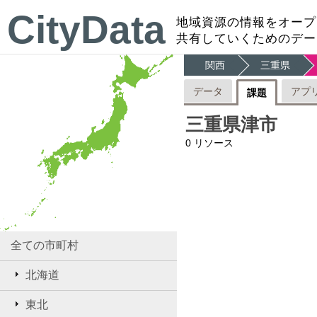
CityData
地域資源の情報をオープ
共有していくためのデー
関西
三重県
データ
アプ
課題
三重県津市
0
リソース
全ての市町村
北海道
東北