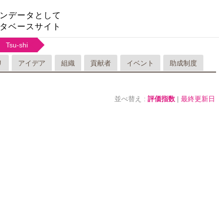
ンデータとして
タベースサイト
Tsu-shi
リ
アイデア
組織
貢献者
イベント
助成制度
並べ替え :
評価指数
|
最終更新日