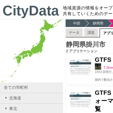
CityData
地域資源の情報をオープ
共有していくためのデー
中部
静岡県
データ
課題
アプ
静岡県掛川市
2
アプリケーション
GTFS 
T.Shi
1553
回実行
全ての市町村
GTF
北海道
ォー
覧
東北