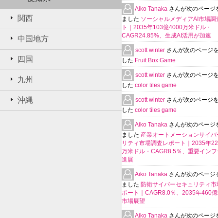
Aiko Tanaka
さんが次のページ
関西
ました
ソーシャルメディアAI市場調
ト｜2035年103億4000万米ドル・
CAGR24.85%、生成AI活用が加速
中国地方
scott winter
さんが次のページ
四国
した
Fruit Box Game
scott winter
さんが次のページ
九州
した
color tiles game
沖縄
scott winter
さんが次のページ
した
color tiles game
Aiko Tanaka
さんが次のページ
ました
産業オートメーションサイバ
リティ市場調査レポート｜2035年225
万米ドル・CAGR8.5％、重要イン
進展
Aiko Tanaka
さんが次のページ
ました
防衛サイバーセキュリティ市
ポート｜CAGR8.0％、2035年460
市場展望
Aiko Tanaka
さんが次のページ