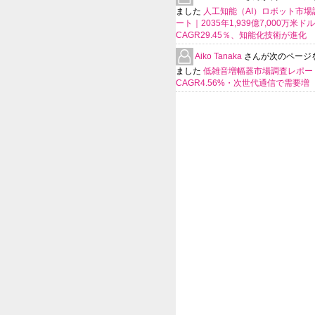
ました
人工知能（AI）ロボット市場
ート｜2035年1,939億7,000万米ド
CAGR29.45％、知能化技術が進化
Aiko Tanaka
さんが次のページ
ました
低雑音増幅器市場調査レポー
CAGR4.56%・次世代通信で需要増