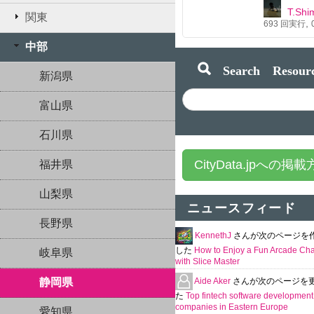
T.Shi
関東
,
693
回実行
中部
Search Resourc
新潟県
富山県
石川県
CityData.jpへの掲
福井県
山梨県
ニュースフィード
長野県
KennethJ
さんが次のページを
した
How to Enjoy a Fun Arcade Ch
岐阜県
with Slice Master
Aide Aker
さんが次のページを
静岡県
た
Top fintech software development
companies in Eastern Europe
愛知県