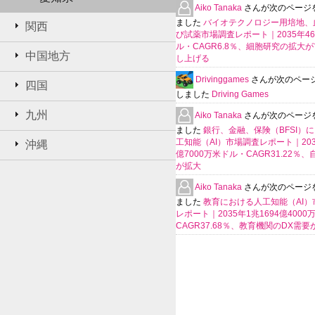
Aiko Tanaka
さんが次のページ
ました
バイオテクノロジー用培地、
関西
び試薬市場調査レポート｜2035年4
ル・CAGR6.8％、細胞研究の拡大
中国地方
し上げる
Drivinggames
さんが次のペー
四国
しました
Driving Games
九州
Aiko Tanaka
さんが次のページ
ました
銀行、金融、保険（BFSI）
工知能（AI）市場調査レポート｜2035
沖縄
億7000万米ドル・CAGR31.22％
が拡大
Aiko Tanaka
さんが次のページ
ました
教育における人工知能（AI）
レポート｜2035年1兆1694億400
CAGR37.68％、教育機関のDX需要