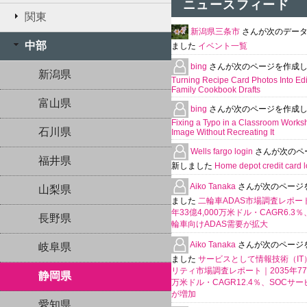
ニュースフィード
関東
新潟県三条市
さんが次のデー
中部
ました
イベント一覧
bing
さんが次のページを作成
新潟県
Turning Recipe Card Photos Into Edi
Family Cookbook Drafts
富山県
bing
さんが次のページを作成
Fixing a Typo in a Classroom Works
石川県
Image Without Recreating It
Wells fargo login
さんが次のペ
福井県
新しました
Home depot credit card l
Aiko Tanaka
さんが次のページ
山梨県
ました
二輪車ADAS市場調査レポート
年33億4,000万米ドル・CAGR6.3
長野県
輪車向けADAS需要が拡大
Aiko Tanaka
さんが次のページ
岐阜県
ました
サービスとして情報技術（IT
リティ市場調査レポート｜2035年770
静岡県
万米ドル・CAGR12.4％、SOCサ
が増加
愛知県