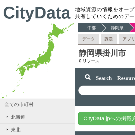
CityData
地域資源の情報をオープ
共有していくためのデー
中部
静岡県
データ
課題
アプ
静岡県掛川市
0
リソース
Search Resourc
全ての市町村
北海道
CityData.jpへの掲
東北