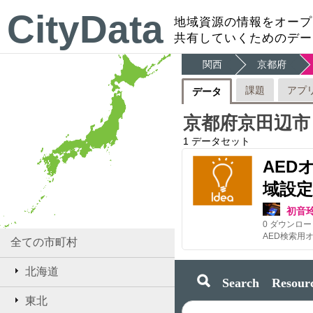
CityData
地域資源の情報をオープ
共有していくためのデー
関西
京都府
課題
アプ
データ
京都府京田辺市
1
データセット
AED
域設定
初音
0
ダウンロー
全ての市町村
北海道
Search Resourc
東北