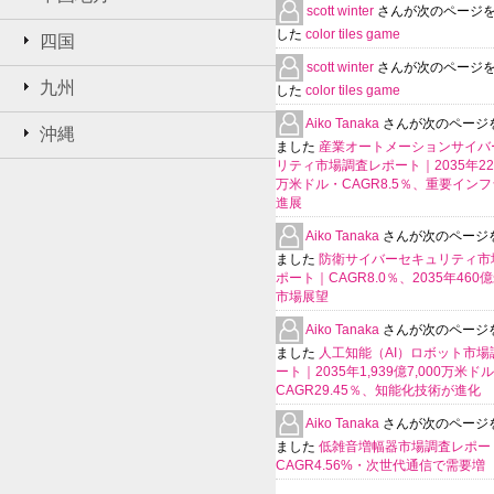
scott winter
さんが次のページ
した
color tiles game
四国
scott winter
さんが次のページ
九州
した
color tiles game
Aiko Tanaka
さんが次のページ
沖縄
ました
産業オートメーションサイバ
リティ市場調査レポート｜2035年225
万米ドル・CAGR8.5％、重要イン
進展
Aiko Tanaka
さんが次のページ
ました
防衛サイバーセキュリティ市
ポート｜CAGR8.0％、2035年460
市場展望
Aiko Tanaka
さんが次のページ
ました
人工知能（AI）ロボット市場
ート｜2035年1,939億7,000万米ド
CAGR29.45％、知能化技術が進化
Aiko Tanaka
さんが次のページ
ました
低雑音増幅器市場調査レポー
CAGR4.56%・次世代通信で需要増