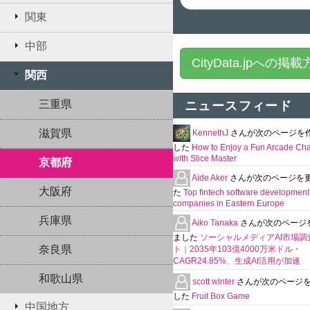
関東
中部
CityData.jpへの掲
関西
三重県
ニュースフィード
滋賀県
KennethJ
さんが次のページを
した
How to Enjoy a Fun Arcade Ch
with Slice Master
京都府
Aide Aker
さんが次のページを
大阪府
た
Top fintech software development
companies in Eastern Europe
兵庫県
Aiko Tanaka
さんが次のページ
ました
ソーシャルメディアAI市場調
奈良県
ト｜2035年103億4000万米ドル・
CAGR24.85%、生成AI活用が加速
和歌山県
scott winter
さんが次のページ
した
Fruit Box Game
中国地方