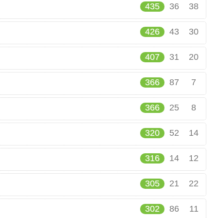
435
36
38
426
43
30
407
31
20
366
87
7
366
25
8
320
52
14
316
14
12
305
21
22
302
86
11