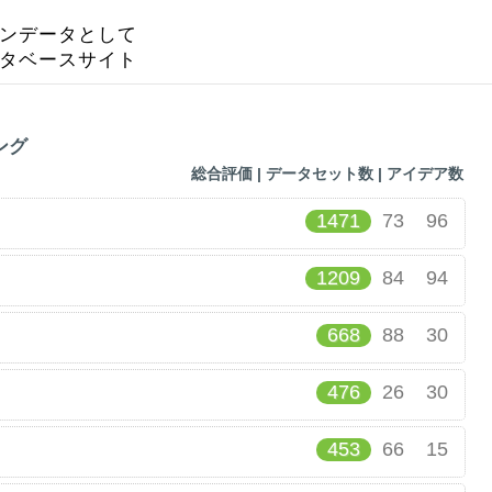
ンデータとして
タベースサイト
ング
総合評価 |
データセット数 |
アイデア数
1471
73
96
1209
84
94
668
88
30
476
26
30
453
66
15