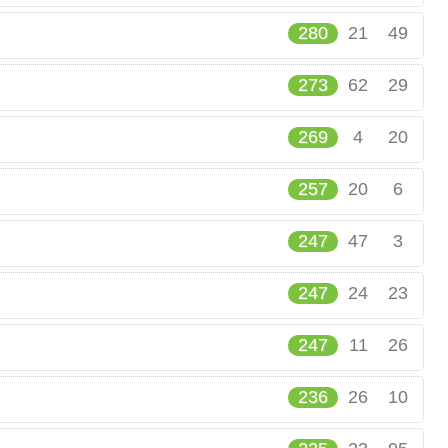
280
21
49
273
62
29
269
4
20
257
20
6
247
47
3
247
24
23
247
11
26
236
26
10