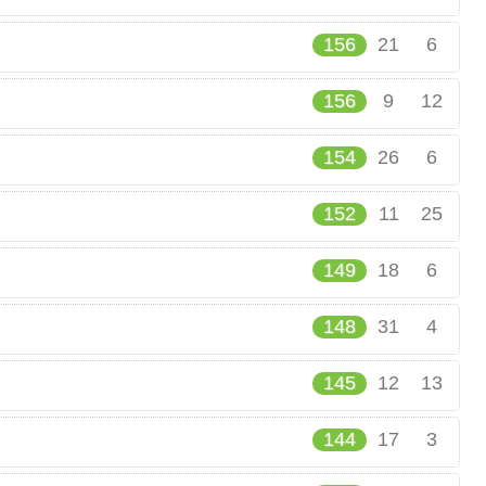
156
21
6
156
9
12
154
26
6
152
11
25
149
18
6
148
31
4
145
12
13
144
17
3