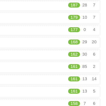
187
28
7
179
10
7
177
0
4
168
29
20
162
30
6
161
85
2
161
13
14
161
13
5
158
7
6