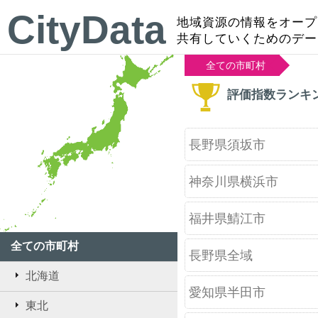
CityData
地域資源の情報をオープ
共有していくためのデー
全ての市町村
評価指数ランキ
長野県須坂市
神奈川県横浜市
福井県鯖江市
全ての市町村
長野県全域
北海道
愛知県半田市
東北