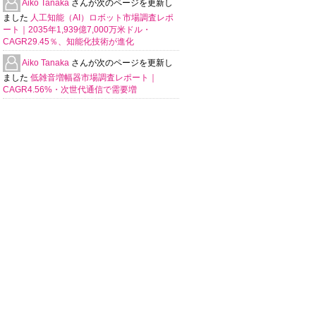
Aiko Tanaka
さんが次のページを更新し
ました
人工知能（AI）ロボット市場調査レポ
ート｜2035年1,939億7,000万米ドル・
CAGR29.45％、知能化技術が進化
Aiko Tanaka
さんが次のページを更新し
ました
低雑音増幅器市場調査レポート｜
CAGR4.56%・次世代通信で需要増