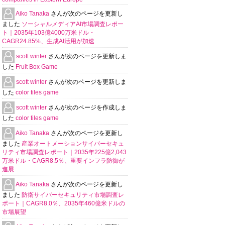
Aiko Tanaka
さんが次のページを更新し
ました
ソーシャルメディアAI市場調査レポー
ト｜2035年103億4000万米ドル・
CAGR24.85%、生成AI活用が加速
scott winter
さんが次のページを更新しま
した
Fruit Box Game
scott winter
さんが次のページを更新しま
した
color tiles game
scott winter
さんが次のページを作成しま
した
color tiles game
Aiko Tanaka
さんが次のページを更新し
ました
産業オートメーションサイバーセキュ
リティ市場調査レポート｜2035年225億2,043
万米ドル・CAGR8.5％、重要インフラ防御が
進展
Aiko Tanaka
さんが次のページを更新し
ました
防衛サイバーセキュリティ市場調査レ
ポート｜CAGR8.0％、2035年460億米ドルの
市場展望