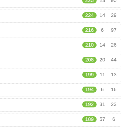
225
23
95
224
14
29
216
6
97
210
14
26
208
20
44
199
11
13
194
6
16
192
31
23
189
57
6