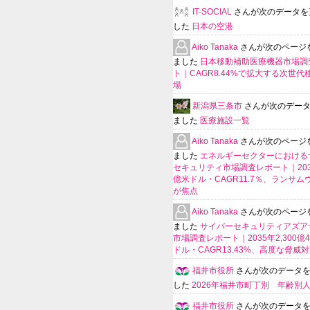
IT-SOCIAL
さんが次のデータを
した
日本の空港
Aiko Tanaka
さんが次のページ
ました
日本移動補助医療機器市場調
ト｜CAGR8.44%で拡大する次世代
場
新潟県三条市
さんが次のデー
ました
医療施設一覧
Aiko Tanaka
さんが次のページ
ました
エネルギーセクターにおける
セキュリティ市場調査レポート｜203
億米ドル・CAGR11.7％、ランサム
が焦点
Aiko Tanaka
さんが次のページ
ました
サイバーセキュリティアズア
市場調査レポート｜2035年2,300億4
ドル・CAGR13.43%、高度な脅威
福井市役所
さんが次のデータ
した
2026年福井市町丁別 年齢別
福井市役所
さんが次のデータ