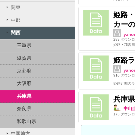
関東
姫路
中部
カー
関西
yaho
283
ダウンロ
姫路・加古川
三重県
滋賀県
姫路ラ
yaho
京都府
916
ダウンロ
大阪府
姫路近郊のラ
兵庫県
兵庫県
奈良県
中山
173
ダウンロ
和歌山県
中国地方