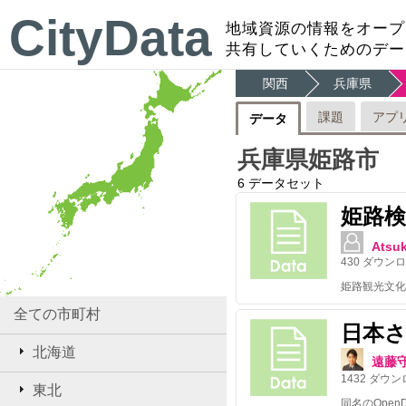
CityData
地域資源の情報をオープ
共有していくためのデー
関西
兵庫県
課題
アプ
データ
兵庫県姫路市
6
データセット
姫路検
Atsu
430
ダウンロ
全ての市町村
日本さ
北海道
遠藤
1432
ダウン
東北