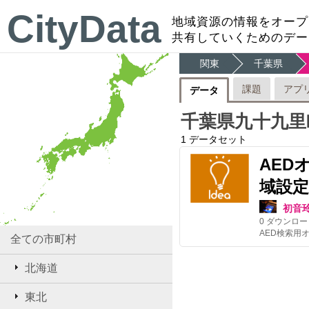
CityData
地域資源の情報をオープ
共有していくためのデー
関東
千葉県
課題
アプ
データ
千葉県九十九里
1
データセット
AED
域設定
初音
0
ダウンロー
全ての市町村
北海道
東北