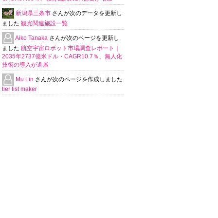
新潟県三条市
さんが次のデータを更新し
ました
観光関連施設一覧
Aiko Tanaka
さんが次のページを更新し
ました
航空宇宙ロボット市場調査レポート｜
2035年2737億米ドル・CAGR10.7％、無人化
技術の導入が進展
Mu Lin
さんが次のページを作成しました
tier list maker