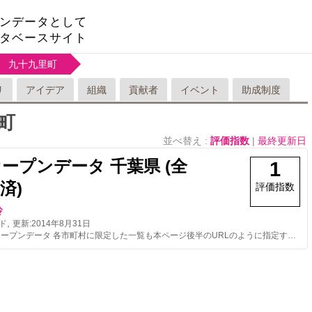
ンデータとして
タベースサイト
九十九里町
リ
アイデア
組織
貢献者
イベント
助成制度
町
並べ替え :
評価指数
|
最終更新日
オープンデータ 千葉県 (全
1
済)
評価指数
玲
,
ド
更新:
2014年8月31日
AED検索用オープンデータ 各市町村に限定した一覧も本ページ後半のURLのように指定すれば取得可能です。