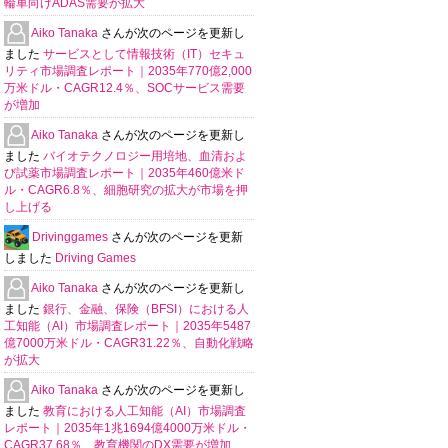
輪車向けADAS需要が拡大
Aiko Tanaka
さんが次のページを更新し
ました
サービスとして情報技術（IT）セキュ
リティ市場調査レポート｜2035年770億2,000
万米ドル・CAGR12.4％、SOCサービス需要
が増加
Aiko Tanaka
さんが次のページを更新し
ました
バイオテクノロジー用培地、血清およ
び試薬市場調査レポート｜2035年460億米ド
ル・CAGR6.8％、細胞研究の拡大が市場を押
し上げる
Drivinggames
さんが次のページを更新
しました
Driving Games
Aiko Tanaka
さんが次のページを更新し
ました
銀行、金融、保険（BFSI）における人
工知能（AI）市場調査レポート｜2035年5487
億7000万米ドル・CAGR31.22％、自動化戦略
が拡大
Aiko Tanaka
さんが次のページを更新し
ました
教育における人工知能（AI）市場調査
レポート｜2035年1兆1694億4000万米ドル・
CAGR37.68％、教育機関のDX需要が増加