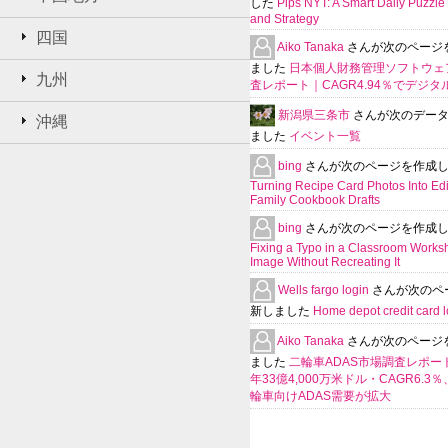
した
Pips NYT: A Smart Daily Puzzle 
and Strategy
四国
Aiko Tanaka
さんが次のページ
ました
日本個人財務管理ソフトウェ
九州
査レポート｜CAGR4.94％でデジタ
新潟県三条市
さんが次のデー
沖縄
ました
イベント一覧
bing
さんが次のページを作成
Turning Recipe Card Photos Into Edi
Family Cookbook Drafts
bing
さんが次のページを作成
Fixing a Typo in a Classroom Works
Image Without Recreating It
Wells fargo login
さんが次のペ
新しました
Home depot credit card l
Aiko Tanaka
さんが次のページ
ました
二輪車ADAS市場調査レポート
年33億4,000万米ドル・CAGR6.3
輪車向けADAS需要が拡大