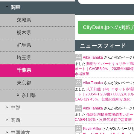
関東
茨城県
CityData.jpへの掲
栃木県
群馬県
ニュースフィード
埼玉県
Aiko Tanaka
さんが次のページ
ました
防衛サイバーセキュリティ市
ポート｜CAGR8.0％、2035年460
千葉県
市場展望
東京都
Aiko Tanaka
さんが次のページ
ました
人工知能（AI）ロボット市場
ート｜2035年1,939億7,000万米ド
神奈川県
CAGR29.45％、知能化技術が進化
中部
Aiko Tanaka
さんが次のページ
ました
低雑音増幅器市場調査レポー
関西
CAGR4.56%・次世代通信で需要増
KevinMiller
さんが次のページ
中国地方