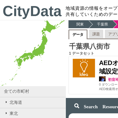
CityData
地域資源の情報をオープ
共有していくためのデー
関東
千葉県
課題
アプ
データ
千葉県八街市
1
データセット
AED
域設定
初音
0
ダウンロー
全ての市町村
北海道
Search Resourc
東北