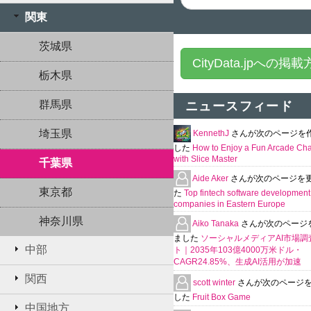
関東
茨城県
CityData.jpへの掲
栃木県
群馬県
ニュースフィード
埼玉県
KennethJ
さんが次のページを
した
How to Enjoy a Fun Arcade Ch
with Slice Master
千葉県
Aide Aker
さんが次のページを
東京都
た
Top fintech software development
companies in Eastern Europe
神奈川県
Aiko Tanaka
さんが次のページ
ました
ソーシャルメディアAI市場調
中部
ト｜2035年103億4000万米ドル・
CAGR24.85%、生成AI活用が加速
関西
scott winter
さんが次のページ
した
Fruit Box Game
中国地方