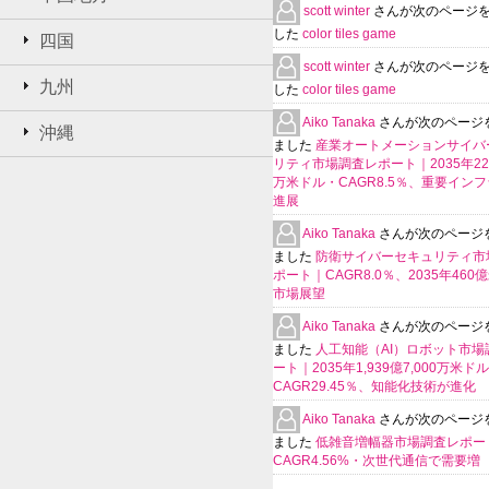
scott winter
さんが次のページ
した
color tiles game
四国
scott winter
さんが次のページ
九州
した
color tiles game
Aiko Tanaka
さんが次のページ
沖縄
ました
産業オートメーションサイバ
リティ市場調査レポート｜2035年225
万米ドル・CAGR8.5％、重要イン
進展
Aiko Tanaka
さんが次のページ
ました
防衛サイバーセキュリティ市
ポート｜CAGR8.0％、2035年460
市場展望
Aiko Tanaka
さんが次のページ
ました
人工知能（AI）ロボット市場
ート｜2035年1,939億7,000万米ド
CAGR29.45％、知能化技術が進化
Aiko Tanaka
さんが次のページ
ました
低雑音増幅器市場調査レポー
CAGR4.56%・次世代通信で需要増