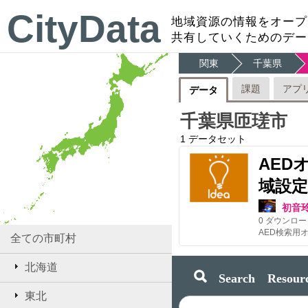
CityData
地域資源の情報をオープ
共有していくためのデー
関東
千葉県
課題
アプ
データ
千葉県匝瑳市
1
データセット
AED
域設定
初音
0
ダウンロー
全ての市町村
北海道
Search Resourc
東北