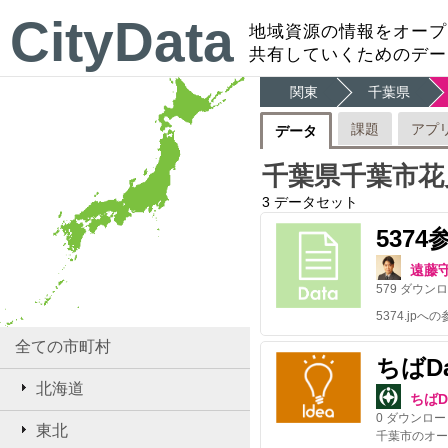
CityData
地域資源の情報をオープ
共有していくためのデー
関東
千葉県
課題
アプ
データ
千葉県千葉市花
3
データセット
537
遠藤
579
ダウンロ
全ての市町村
ちばD
北海道
ちばD
0
ダウンロー
東北