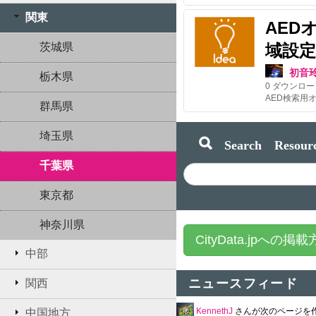
関東
AED
茨城県
域設定
初音
栃木県
0
ダウンロー
群馬県
埼玉県
Search Resourc
千葉県
東京都
神奈川県
CityData.jpへの掲
中部
ニュースフィード
関西
KennethJ
さんが次のページを
中国地方