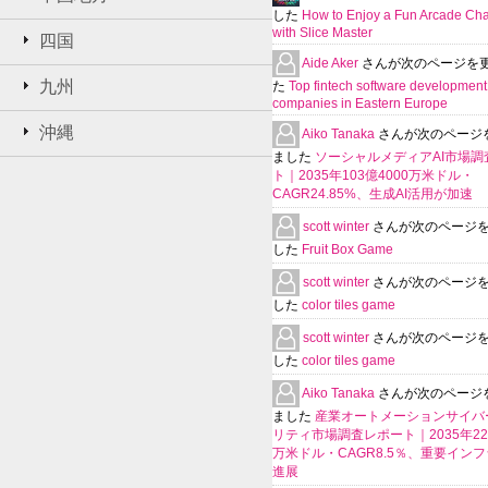
した
How to Enjoy a Fun Arcade Ch
with Slice Master
四国
Aide Aker
さんが次のページを
九州
た
Top fintech software development
companies in Eastern Europe
沖縄
Aiko Tanaka
さんが次のページ
ました
ソーシャルメディアAI市場調
ト｜2035年103億4000万米ドル・
CAGR24.85%、生成AI活用が加速
scott winter
さんが次のページ
した
Fruit Box Game
scott winter
さんが次のページ
した
color tiles game
scott winter
さんが次のページ
した
color tiles game
Aiko Tanaka
さんが次のページ
ました
産業オートメーションサイバ
リティ市場調査レポート｜2035年225
万米ドル・CAGR8.5％、重要イン
進展