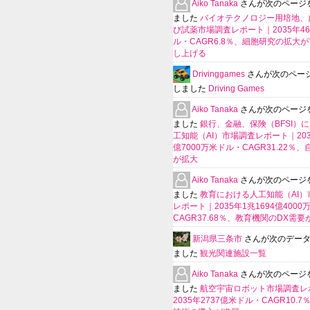
Aiko Tanaka
さんが次のページ
ました
バイオテクノロジー用培地、
び試薬市場調査レポート｜2035年4
ル・CAGR6.8％、細胞研究の拡大
し上げる
Drivinggames
さんが次のペー
しました
Driving Games
Aiko Tanaka
さんが次のページ
ました
銀行、金融、保険（BFSI）
工知能（AI）市場調査レポート｜2035
億7000万米ドル・CAGR31.22％
が拡大
Aiko Tanaka
さんが次のページ
ました
教育における人工知能（AI）
レポート｜2035年1兆1694億400
CAGR37.68％、教育機関のDX需要
新潟県三条市
さんが次のデー
ました
観光関連施設一覧
Aiko Tanaka
さんが次のページ
ました
航空宇宙ロボット市場調査レ
2035年2737億米ドル・CAGR10.