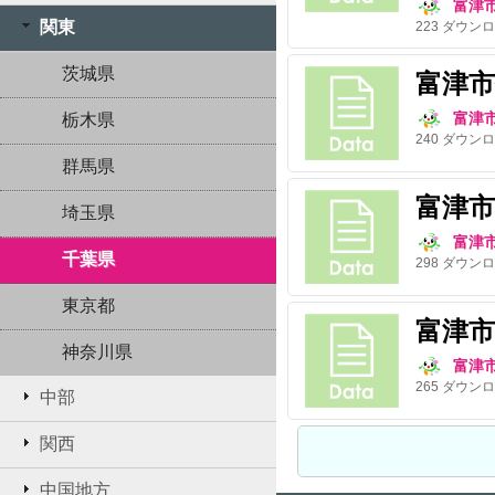
富津
関東
223
ダウンロ
茨城県
富津市
富津
栃木県
240
ダウンロ
群馬県
富津
埼玉県
富津
千葉県
298
ダウンロ
東京都
富津市
神奈川県
富津
265
ダウンロ
中部
関西
中国地方