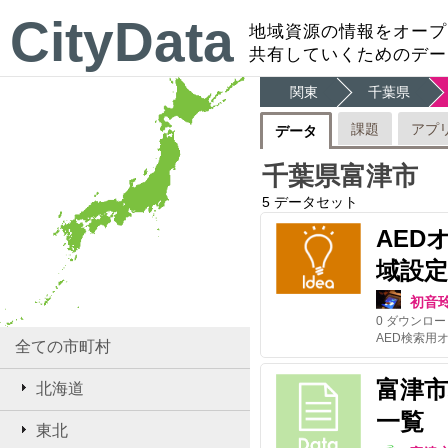
CityData
地域資源の情報をオープ
共有していくためのデー
関東
千葉県
課題
アプ
データ
千葉県富津市
5
データセット
AED
域設定
初音
0
ダウンロー
全ての市町村
富津
北海道
一覧
東北