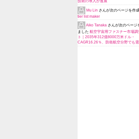
技術の導入が進展
Mu Lin
さんが次のページを作
tier list maker
Aiko Tanaka
さんが次のページ
ました
航空宇宙用ファスナー市場調
ト｜2035年312億8000万米ドル・
CAGR16.26％、防衛航空分野でも