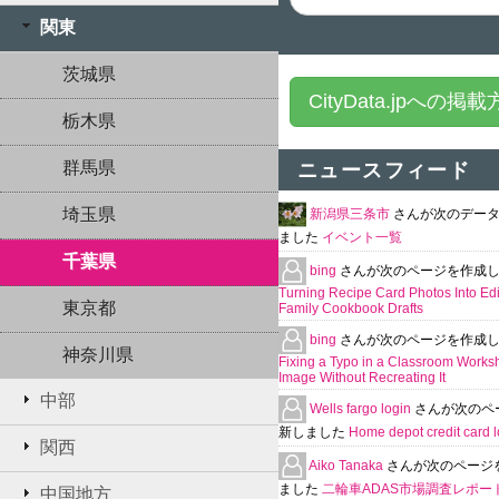
関東
茨城県
CityData.jpへの掲
栃木県
群馬県
ニュースフィード
埼玉県
新潟県三条市
さんが次のデー
ました
イベント一覧
千葉県
bing
さんが次のページを作成
Turning Recipe Card Photos Into Edi
東京都
Family Cookbook Drafts
bing
さんが次のページを作成
神奈川県
Fixing a Typo in a Classroom Works
Image Without Recreating It
中部
Wells fargo login
さんが次のペ
新しました
Home depot credit card l
関西
Aiko Tanaka
さんが次のページ
ました
二輪車ADAS市場調査レポート
中国地方