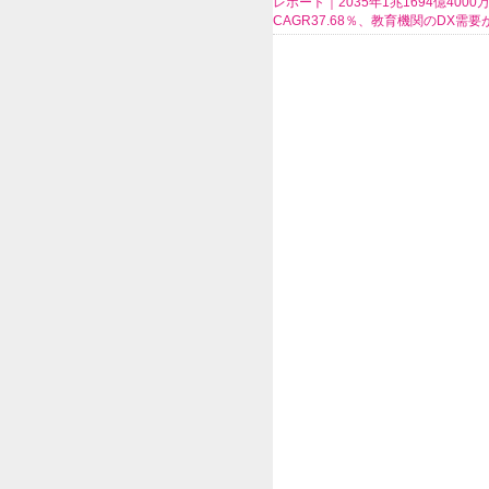
レポート｜2035年1兆1694億400
CAGR37.68％、教育機関のDX需要