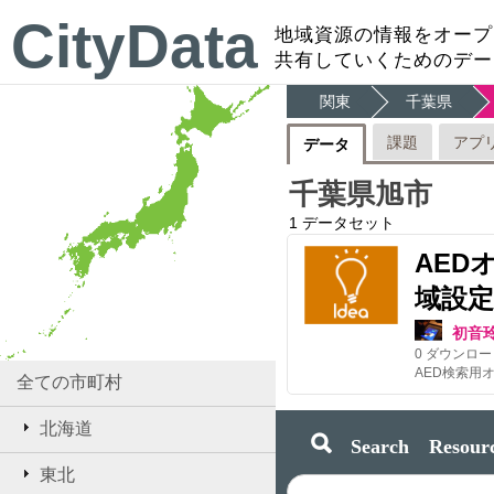
CityData
地域資源の情報をオープ
共有していくためのデー
関東
千葉県
課題
アプ
データ
千葉県旭市
1
データセット
AED
域設定
初音
0
ダウンロー
全ての市町村
北海道
Search Resourc
東北