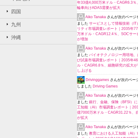
年33億4,000万米ドル・CAGR6.3
輪車向けADAS需要が拡大
四国
Aiko Tanaka
さんが次のページ
ました
サービスとして情報技術（IT
九州
リティ市場調査レポート｜2035年770
万米ドル・CAGR12.4％、SOCサ
沖縄
が増加
Aiko Tanaka
さんが次のページ
ました
バイオテクノロジー用培地、
び試薬市場調査レポート｜2035年4
ル・CAGR6.8％、細胞研究の拡大
し上げる
Drivinggames
さんが次のペー
しました
Driving Games
Aiko Tanaka
さんが次のページ
ました
銀行、金融、保険（BFSI）
工知能（AI）市場調査レポート｜2035
億7000万米ドル・CAGR31.22％
が拡大
Aiko Tanaka
さんが次のページ
ました
教育における人工知能（AI）